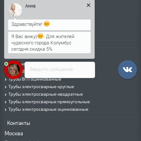
Лист г/к
Анна
Лист х/к
Просечно-вытяжной лист (ПВЛ)
Здравствуйте!
Лист рифленый
Лист оцинкованный
Я Вас вижу)
. Для жителей
чудесного города Колумбус
Трубы
сегодня скидка 5%
Трубы горячедеформированные
Труба холоднодеформированная
Введите сообщение
Трубы ВГП (Водогазопроводные)
Трубы ВГП оцинкованные
Трубы электросварные круглые
Трубы электросварные квадратные
Трубы электросварные прямоугольные
Трубы электросварные оцинкованные
Контакты
Москва