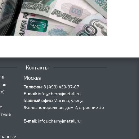
Контакты
ые
Москва
ная
Телефон:
8 (499) 450‑97-07
е)
E-mail:
info@chernyjmetall.ru
Главный офис:
Москва, улица
е
Железнодорожная, дом 2, строение 36
атные
E-mail:
info@chernyjmetall.ru
ованные