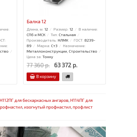
Балка 12
Проволок
ичие:
Длина, м:
12
Размер:
12
В наличие:
Диаметр:
5
СПб и МСК
Тип:
Стальная
6727-80
СТ:
Производитель:
НЛМК
ГОСТ:
8239-
ние:
89
Марка:
Ст3
Назначение:
ство
Металлоконструкции, Строительство
Цена за:
Тонну
77 360 р.
63 372 р.
28 332 р
В корзину
В кор
Н112ПГ для бескаркасных ангаров
,
Н114ПГ для
профнастил
,
изогнутый профнастил
,
профлист