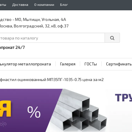
аты
Доставка
О компании
Блог
дство - МО, Мытищи, Угольная, 4А
осква, Волгоградский, 32, к8, оф.37
прокат 24/7
ькулятор металлопроката
Галерея
ГОСТы
Сертификат
фнастил оцинкованный МП35ПГ-1035-0.75 цена за м2