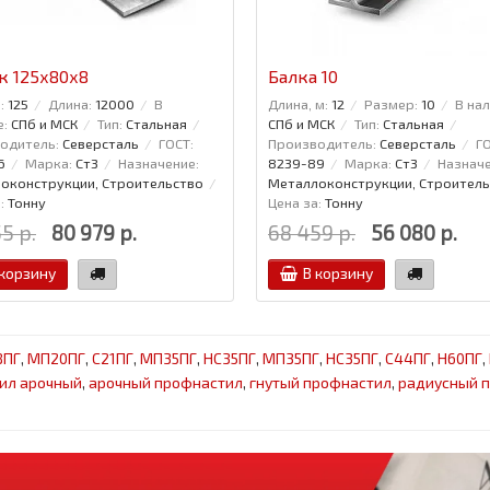
к 125x80x8
Балка 10
:
125
Длина:
12000
В
Длина, м:
12
Размер:
10
В нал
е:
СПб и МСК
Тип:
Стальная
СПб и МСК
Тип:
Стальная
одитель:
Северсталь
ГОСТ:
Производитель:
Северсталь
ГО
6
Марка:
Ст3
Назначение:
8239-89
Марка:
Ст3
Назначе
оконструкции, Строительство
Металлоконструкции, Строитель
:
Тонну
Цена за:
Тонну
5 р.
80 979 р.
68 459 р.
56 080 р.
 корзину
В корзину
8ПГ
,
МП20ПГ
,
С21ПГ
,
МП35ПГ
,
НС35ПГ
,
МП35ПГ
,
НС35ПГ
,
С44ПГ
,
Н60ПГ
,
ил арочный
,
арочный профнастил
,
гнутый профнастил
,
радиусный 