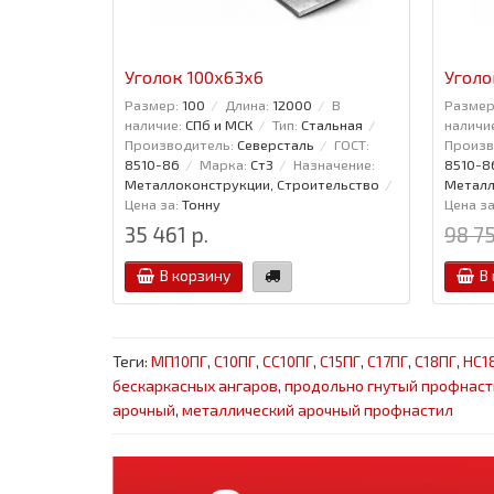
Уголок 100x63x6
Уголо
Размер:
100
Длина:
12000
В
Размер
наличие:
СПб и МСК
Тип:
Стальная
наличи
Производитель:
Северсталь
ГОСТ:
Произв
8510-86
Марка:
Ст3
Назначение:
8510-8
Металлоконструкции, Строительство
Металл
Цена за:
Тонну
Цена за
35 461 р.
98 75
В корзину
В
Теги:
МП10ПГ
,
С10ПГ
,
СС10ПГ
,
С15ПГ
,
С17ПГ
,
С18ПГ
,
НС1
бескаркасных ангаров
,
продольно гнутый профнаст
арочный
,
металлический арочный профнастил