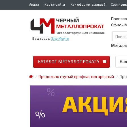
Акции
Карта-сайта
Как оформить заказ?
Сертифик
Произво
Офис - М
Ваш город:
Эль-Монте
Металло
КАТАЛОГ МЕТАЛЛОПРОКАТА
Кал
Продольно гнутый профнастил арочный
Про