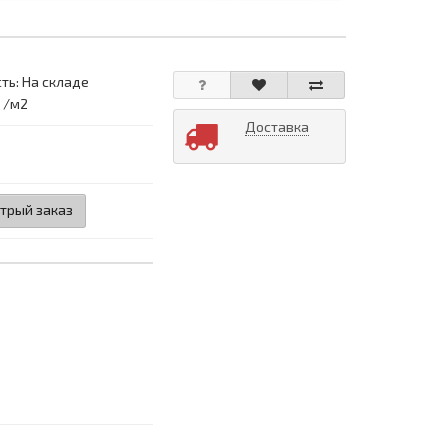
ть: На складе
: /м2
Доставка
трый заказ