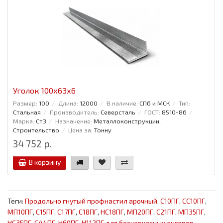
Уголок 100x63x6
Размер:
100
Длина:
12000
В наличие:
СПб и МСК
Тип:
Стальная
Производитель:
Северсталь
ГОСТ:
8510-86
Марка:
Ст3
Назначение:
Металлоконструкции,
Строительство
Цена за:
Тонну
34 752 р.
В корзину
Теги:
Продольно гнутый профнастил арочный
,
С10ПГ
,
СС10ПГ
,
МП10ПГ
,
С15ПГ
,
С17ПГ
,
С18ПГ
,
НС18ПГ
,
МП20ПГ
,
С21ПГ
,
МП35ПГ
,
НС35ПГ
,
С44ПГ
,
Н60ПГ
,
Н112ПГ для бескаркасных ангаров
,