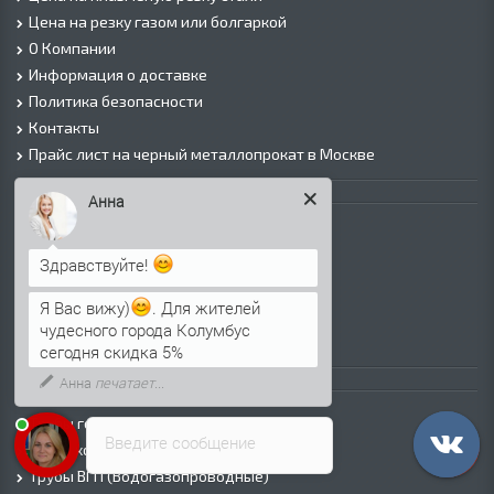
Цена на резку газом или болгаркой
О Компании
Информация о доставке
Политика безопасности
Контакты
Прайс лист на черный металлопрокат в Москве
Листовой прокат
Анна
Лист г/к
Лист х/к
Здравствуйте!
Просечно-вытяжной лист (ПВЛ)
Лист рифленый
Я Вас вижу)
. Для жителей
Лист оцинкованный
чудесного города Колумбус
сегодня скидка 5%
Трубы
Трубы горячедеформированные
Введите сообщение
Труба холоднодеформированная
Трубы ВГП (Водогазопроводные)