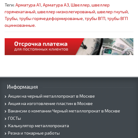
Теги:
Арматура А1
,
Арматура А3
,
Швеллер
,
швеллер
горячекатаный
,
швеллер низколегированый
,
швелер гнутый
,
Трубы
,
трубы горячедеформированые
,
трубы ВГП
,
трубы ВГП
оцинкованные.
Информация
Акции на черный металлопрокат в Москве
Акция на изготовление пластин в Москве
Вакансии о компании Черный металлопрокат в Москве
ГОСТы
Калькулятор металлопроката
Резка и токарные работы