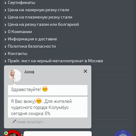
Сертификаты
Цена на лазерную резку стали
Цена на плазменую резку стали
Цена на резку газом или болгаркой
О Компании
Информация о доставке
Политика безопасности
Контакты
Прайс лист на черный металлопрокат в Москве
Анна
Листовой прокат
Лист г/к
Здравствуйте!
Лист х/к
Просечно-вытяжной лист (ПВЛ)
Я Вас вижу)
. Для жителей
Лист рифленый
чудесного города Колумбус
Лист оцинкованный
сегодня скидка 5%
Анна
печатает...
Трубы
Трубы горячедеформированные