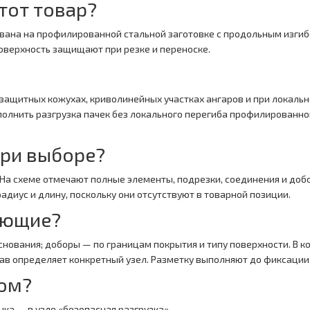
тот товар?
нована на профилированной стальной заготовке с продольным изги
поверхность защищают при резке и переноске.
 защитных кожухах, криволинейных участках ангаров и при локаль
полнить разгрузка пачек без локального перегиба профилированн
при выборе?
 На схеме отмечают полные элементы, подрезки, соединения и до
диус и длину, поскольку они отсутствуют в товарной позиции.
ующие?
снования; доборы — по границам покрытия и типу поверхности. В
тав определяет конкретный узел. Разметку выполняют до фиксации
зом?
ка — в узле «безопасная разгрузка»