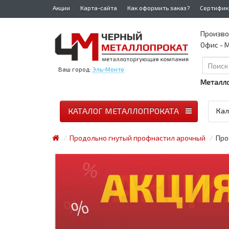
Акции
Карта-сайта
Как оформить заказ?
Сертифик
Произво
Офис - М
Ваш город:
Эль-Монте
Металло
КАТАЛОГ МЕТАЛЛОПРОКАТА
Кал
Продольно гнутый профнастил арочный
Про