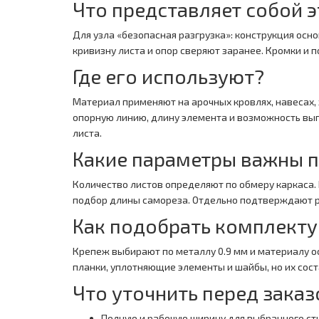
Что представляет собой э
Для узла «безопасная разгрузка»: конструкция ос
кривизну листа и опор сверяют заранее. Кромки и 
Где его используют?
Материал применяют на арочных кровлях, навесах,
опорную линию, длину элемента и возможность вы
листа.
Какие параметры важны 
Количество листов определяют по обмеру каркаса.
подбор длины самореза. Отдельно подтверждают ра
Как подобрать комплект
Крепеж выбирают по металлу 0.9 мм и материалу о
планки, уплотняющие элементы и шайбы, но их сос
Что уточнить перед зака
Полную и рабочую ширину для выбранного сты