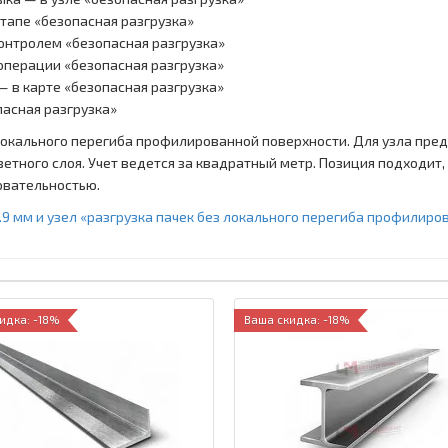
этапе «безопасная разгрузка»
онтролем «безопасная разгрузка»
операции «безопасная разгрузка»
— в карте «безопасная разгрузка»
пасная разгрузка»
локального перегиба профилированной поверхности. Для узла пред
ветного слоя. Учет ведется за квадратный метр. Позиция подходит
овательностью.
.9 мм и узел «разгрузка пачек без локального перегиба профилиро
идка: -18%
Ваша скидка: -18%