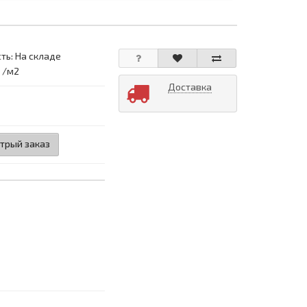
ть: На складе
: /м2
Доставка
трый заказ