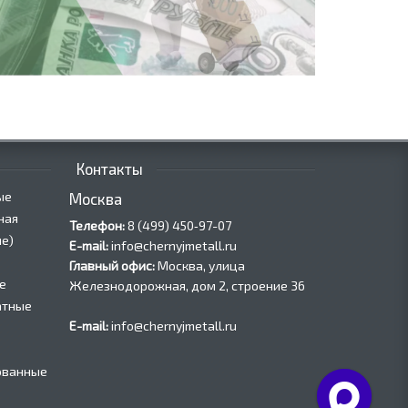
Контакты
ые
Москва
ная
Телефон:
8 (499) 450‑97-07
е)
E-mail:
info@chernyjmetall.ru
Главный офис:
Москва, улица
е
Железнодорожная, дом 2, строение 36
атные
E-mail:
info@chernyjmetall.ru
ованные