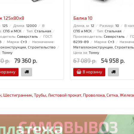
к 125x80x8
Балка 10
:
125
Длина:
12000
В
Длина, м:
12
Размер:
10
В нал
е:
СПб и МСК
Тип:
Стальная
СПб и МСК
Тип:
Стальная
одитель:
Северсталь
ГОСТ:
Производитель:
Северсталь
ГО
6
Марка:
Ст3
Назначение:
8239-89
Марка:
Ст3
Назначе
оконструкции, Строительство
Металлоконструкции, Строитель
:
Тонну
Цена за:
Тонну
0 р.
79 360 р.
67 089 р.
54 958 р.
 корзину
В корзину
к
,
Шестигранник
,
Трубы
,
Листовой прокат
,
Проволока
,
Сетка
,
Желез