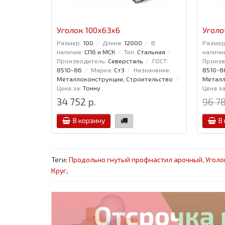
Уголок 100x63x6
Уголо
Размер:
100
Длина:
12000
В
Размер
наличие:
СПб и МСК
Тип:
Стальная
наличи
Производитель:
Северсталь
ГОСТ:
Произв
8510-86
Марка:
Ст3
Назначение:
8510-8
Металлоконструкции, Строительство
Металл
Цена за:
Тонну
Цена за
34 752 р.
96 78
В корзину
В
Теги:
Продольно гнутый профнастил арочный
,
Уголо
Круг
,