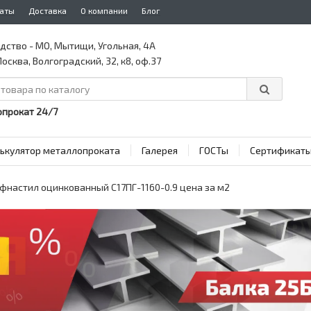
аты
Доставка
О компании
Блог
дство - МО, Мытищи, Угольная, 4А
осква, Волгоградский, 32, к8, оф.37
прокат 24/7
ькулятор металлопроката
Галерея
ГОСТы
Сертификат
фнастил оцинкованный С17ПГ-1160-0.9 цена за м2