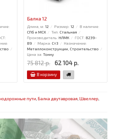
Балка 12
Проволок
ичие:
Длина, м:
12
Размер:
12
В наличие:
Диаметр:
5
СПб и МСК
Тип:
Стальная
6727-80
СТ:
Производитель:
НЛМК
ГОСТ:
8239-
ние:
89
Марка:
Ст3
Назначение:
ство
Металлоконструкции, Строительство
Цена за:
Тонну
75 812 р.
62 104 р.
27 766 р
В корзину
В кор
нодорожные пути
,
Балка двутавровая
,
Швеллер
,