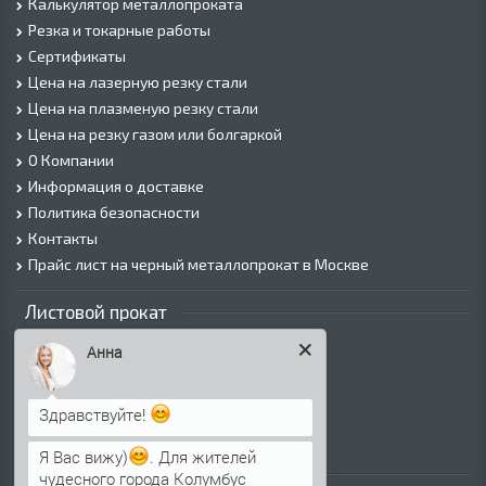
Калькулятор металлопроката
Резка и токарные работы
Сертификаты
Цена на лазерную резку стали
Цена на плазменую резку стали
Цена на резку газом или болгаркой
О Компании
Информация о доставке
Политика безопасности
Контакты
Прайс лист на черный металлопрокат в Москве
Листовой прокат
Лист г/к
Анна
Лист х/к
Просечно-вытяжной лист (ПВЛ)
Здравствуйте!
Лист рифленый
Лист оцинкованный
Я Вас вижу)
. Для жителей
чудесного города Колумбус