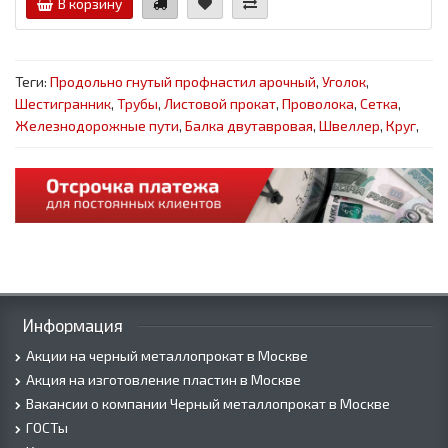
В корзину
Теги:
Продольно гнутый профнастил арочный
,
Уголок
,
Шестигранник
,
Трубы
,
Листовой прокат
,
Проволока
,
Сетка
,
Железнодорожные пути
,
Балка двутавровая
,
Швеллер
,
Круг
,
Информация
Акции на черный металлопрокат в Москве
Акция на изготовление пластин в Москве
Вакансии о компании Черный металлопрокат в Москве
ГОСТы