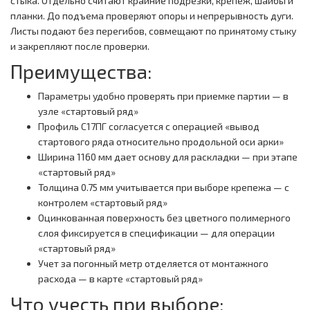
стыка. Отдельно считают крайние подрезки, крепеж, шайбы и
планки. До подъема проверяют опоры и непрерывность дуги.
Листы подают без перегибов, совмещают по принятому стыку
и закрепляют после проверки.
Преимущества:
Параметры удобно проверять при приемке партии — в
узле «стартовый ряд»
Профиль С17ПГ согласуется с операцией «вывод
стартового ряда относительно продольной оси арки»
Ширина 1160 мм дает основу для раскладки — при этапе
«стартовый ряд»
Толщина 0.75 мм учитывается при выборе крепежа — с
контролем «стартовый ряд»
Оцинкованная поверхность без цветного полимерного
слоя фиксируется в спецификации — для операции
«стартовый ряд»
Учет за погонный метр отделяется от монтажного
расхода — в карте «стартовый ряд»
Что учесть при выборе: