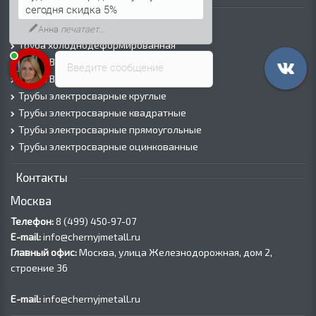
Трубы
сегодня скидка 5%
Трубы горячедеформированные
Анна
печатает...
Труба холоднодеформированная
Трубы ВГП (Водогазопроводные)
Введите сообщение
Трубы ВГП оцинкованные
Трубы электросварные круглые
Трубы электросварные квадратные
Трубы электросварные прямоугольные
Трубы электросварные оцинкованные
Контакты
Москва
Телефон:
8 (499) 450‑97-07
E-mail:
info@chernyjmetall.ru
Главный офис:
Москва, улица Железнодорожная, дом 2,
строение 36
E-mail:
info@chernyjmetall.ru