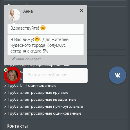
Листовой прокат
Анна
Лист г/к
Лист х/к
Здравствуйте!
Просечно-вытяжной лист (ПВЛ)
Лист рифленый
Я Вас вижу)
. Для жителей
Лист оцинкованный
чудесного города Колумбус
сегодня скидка 5%
Трубы
Анна
печатает...
Трубы горячедеформированные
Труба холоднодеформированная
Введите сообщение
Трубы ВГП (Водогазопроводные)
Трубы ВГП оцинкованные
Трубы электросварные круглые
Трубы электросварные квадратные
Трубы электросварные прямоугольные
Трубы электросварные оцинкованные
Контакты