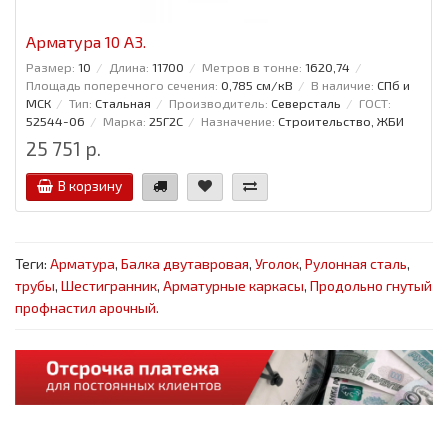
Арматура 10 А3.
Размер:
10
Длина:
11700
Метров в тонне:
1620,74
Площадь поперечного сечения:
0,785 см/кВ
В наличие:
СПб и
МСК
Тип:
Стальная
Производитель:
Северсталь
ГОСТ:
52544-06
Марка:
25Г2С
Назначение:
Строительство, ЖБИ
25 751 р.
В корзину
Теги:
Арматура
,
Балка двутавровая
,
Уголок
,
Рулонная сталь
,
трубы
,
Шестигранник
,
Арматурные каркасы
,
Продольно гнутый
профнастил арочный.