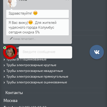
Лист г/к
Лист х/к
Просечно-вытяжной лист (ПВЛ)
Здравствуйте!
Лист рифленый
Я Вас вижу)
. Для жителей
Лист оцинкованный
чудесного города Колумбус
сегодня скидка 5%
Трубы
Анна
печатает...
Трубы горячедеформированные
Труба холоднодеформированная
Введите сообщение
Трубы ВГП (Водогазопроводные)
Трубы ВГП оцинкованные
Трубы электросварные круглые
Трубы электросварные квадратные
Трубы электросварные прямоугольные
Трубы электросварные оцинкованные
Контакты
Москва