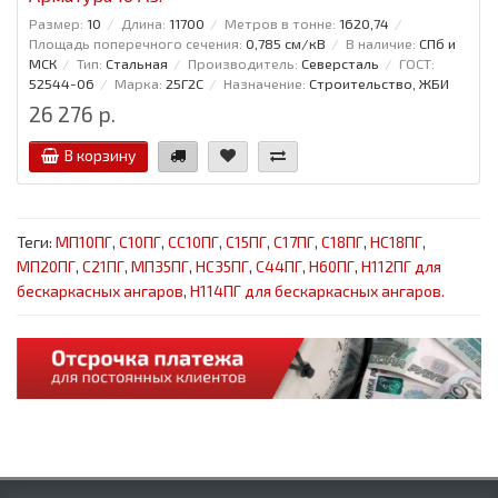
Размер:
10
Длина:
11700
Метров в тонне:
1620,74
Площадь поперечного сечения:
0,785 см/кВ
В наличие:
СПб и
МСК
Тип:
Стальная
Производитель:
Северсталь
ГОСТ:
52544-06
Марка:
25Г2С
Назначение:
Строительство, ЖБИ
26 276 р.
В корзину
Теги:
МП10ПГ
,
С10ПГ
,
СС10ПГ
,
С15ПГ
,
С17ПГ
,
С18ПГ
,
НС18ПГ
,
МП20ПГ
,
С21ПГ
,
МП35ПГ
,
НС35ПГ
,
С44ПГ
,
Н60ПГ
,
Н112ПГ для
бескаркасных ангаров
,
Н114ПГ для бескаркасных ангаров.