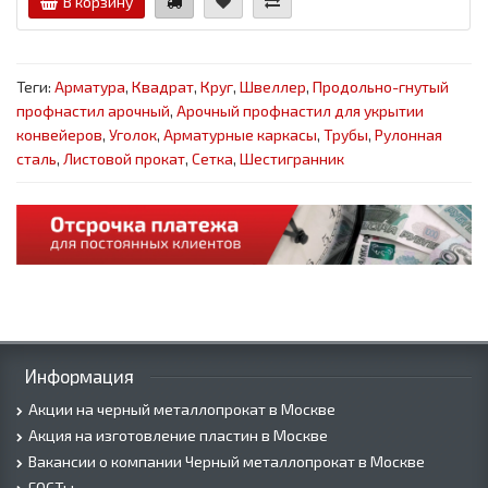
В корзину
Теги:
Арматура
,
Квадрат
,
Круг
,
Швеллер
,
Продольно-гнутый
профнастил арочный
,
Арочный профнастил для укрытии
конвейеров
,
Уголок
,
Арматурные каркасы
,
Трубы
,
Рулонная
сталь
,
Листовой прокат
,
Сетка
,
Шестигранник
Информация
Акции на черный металлопрокат в Москве
Акция на изготовление пластин в Москве
Вакансии о компании Черный металлопрокат в Москве
ГОСТы