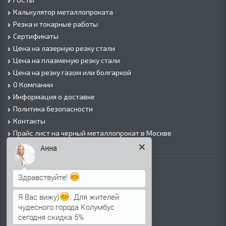
Калькулятор металлопроката
Резка и токарные работы
Сертификаты
Цена на лазерную резку стали
Цена на плазменую резку стали
Цена на резку газом или болгаркой
О Компании
Информация о доставке
Политика безопасности
Контакты
Прайс лист на черный металлопрокат в Москве
Анна
Листовой прокат
Лист г/к
Здравствуйте!
Лист х/к
Просечно-вытяжной лист (ПВЛ)
Я Вас вижу)
. Для жителей
чудесного города Колумбус
Лист рифленый
сегодня скидка 5%
Лист оцинкованный