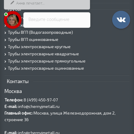
Анна
печатает...
Трубы
Трубы горячедеформированные
Введите сообщение
Труба холоднодеформированная
Трубы ВГП (Водогазопроводные)
Трубы ВГП оцинкованные
Трубы электросварные круглые
Трубы электросварные квадратные
Трубы электросварные прямоугольные
Трубы электросварные оцинкованные
Контакты
Москва
Телефон:
8 (499) 450‑97-07
E-mail:
info@chernyjmetall.ru
Главный офис:
Москва, улица Железнодорожная, дом 2,
строение 36
E-mail:
info@chernyjmetall.ru