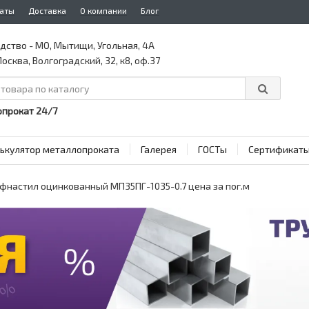
аты
Доставка
О компании
Блог
дство - МО, Мытищи, Угольная, 4А
осква, Волгоградский, 32, к8, оф.37
прокат 24/7
ькулятор металлопроката
Галерея
ГОСТы
Сертификат
фнастил оцинкованный МП35ПГ-1035-0.7 цена за пог.м