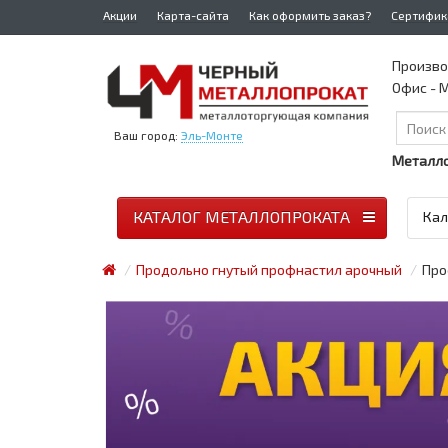
Акции
Карта-сайта
Как оформить заказ?
Сертифик
Произво
Офис - М
Ваш город:
Эль-Монте
Металло
КАТАЛОГ МЕТАЛЛОПРОКАТА
Кал
Продольно гнутый профнастил арочный
Про