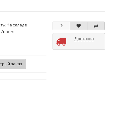
ть: На складе
 /пог.м
Доставка
трый заказ