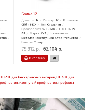
Балка 12
Проволок
ичие:
Длина, м:
12
Размер:
12
В наличие:
Диаметр:
5
СПб и МСК
Тип:
Стальная
6727-80
СТ:
Производитель:
НЛМК
ГОСТ:
8239-
ние:
89
Марка:
Ст3
Назначение:
ство
Металлоконструкции, Строительство
Цена за:
Тонну
75 812 р.
62 104 р.
27 766 р
В корзину
В кор
Н112ПГ для бескаркасных ангаров
,
Н114ПГ для
профнастил
,
изогнутый профнастил
,
профлист