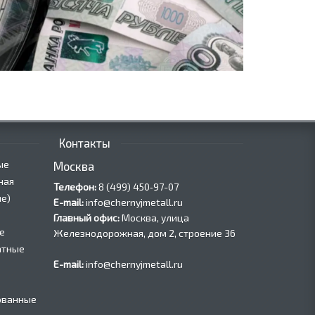
Контакты
ые
Москва
ная
Телефон:
8 (499) 450‑97-07
е)
E-mail:
info@chernyjmetall.ru
Главный офис:
Москва, улица
е
Железнодорожная, дом 2, строение 36
атные
E-mail:
info@chernyjmetall.ru
ованные