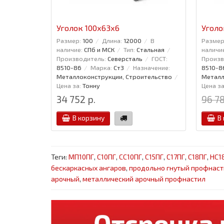
Уголок 100x63x6
Уголо
Размер:
100
Длина:
12000
В
Размер
наличие:
СПб и МСК
Тип:
Стальная
наличи
Производитель:
Северсталь
ГОСТ:
Произв
8510-86
Марка:
Ст3
Назначение:
8510-8
Металлоконструкции, Строительство
Металл
Цена за:
Тонну
Цена за
34 752 р.
96 78
В корзину
В
Теги:
МП10ПГ
,
С10ПГ
,
СС10ПГ
,
С15ПГ
,
С17ПГ
,
С18ПГ
,
НС1
бескаркасных ангаров
,
продольно гнутый профнаст
арочный
,
металлический арочный профнастил