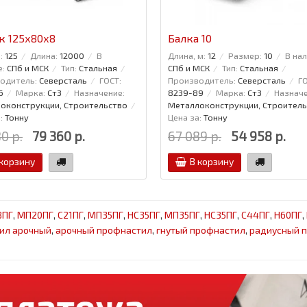
к 125x80x8
Балка 10
:
125
Длина:
12000
В
Длина, м:
12
Размер:
10
В нал
е:
СПб и МСК
Тип:
Стальная
СПб и МСК
Тип:
Стальная
одитель:
Северсталь
ГОСТ:
Производитель:
Северсталь
ГО
6
Марка:
Ст3
Назначение:
8239-89
Марка:
Ст3
Назначе
оконструкции, Строительство
Металлоконструкции, Строитель
:
Тонну
Цена за:
Тонну
0 р.
79 360 р.
67 089 р.
54 958 р.
 корзину
В корзину
8ПГ
,
МП20ПГ
,
С21ПГ
,
МП35ПГ
,
НС35ПГ
,
МП35ПГ
,
НС35ПГ
,
С44ПГ
,
Н60ПГ
,
ил арочный
,
арочный профнастил
,
гнутый профнастил
,
радиусный 