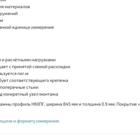
ия материалов
оружений
ии
ранной единице измерения
в и расчётными нагрузками
дает с принятой схемой раскладки
льзуется пог.м
ебует соответствующего крепежа
 поперечные стыки
од конкретный узел монтажа
важны профиль Н60ПГ, ширина 845 мм и толщина 0.9 мм. Покрытие 
лщине и формату измерения.