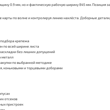
щину 0.9 мм, но и фактическую рабочую ширину 845 мм. Позиция за
 карты по волне и контролируя линию нахлёста. Доборные детали
о подбора крепежа
н по всей ширине листа
 раскладки без лишних допущений
а металл
 закупки по выбранной методике
ия, коньковыми и торцевыми доборами
рпусах
их отсеков
нных пристроек
дом