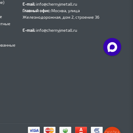
е)
E-mail:
info@chernyjmetall.ru
Главный офис:
Москва, улица
е
Железнодорожная, дом 2, строение 36
атные
E-mail:
info@chernyjmetall.ru
ованные
СКИДКА