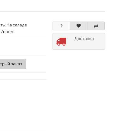
ть: На складе
 /пог.м
Доставка
трый заказ