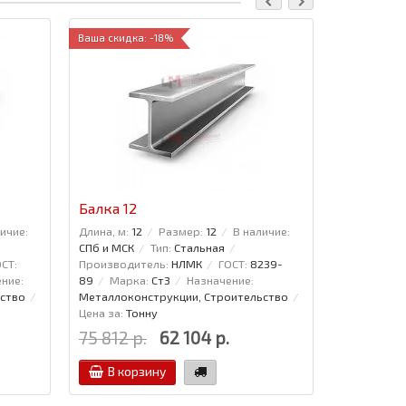
Ваша скидка: -18%
Балка 12
Проволок
ичие:
Длина, м:
12
Размер:
12
В наличие:
Диаметр:
5
СПб и МСК
Тип:
Стальная
6727-80
СТ:
Производитель:
НЛМК
ГОСТ:
8239-
ние:
89
Марка:
Ст3
Назначение:
ство
Металлоконструкции, Строительство
Цена за:
Тонну
75 812 р.
62 104 р.
27 766 р
В корзину
В кор