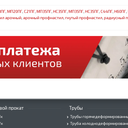
8ПГ
,
МП20ПГ
,
С21ПГ
,
МП35ПГ
,
НС35ПГ
,
МП35ПГ
,
НС35ПГ
,
С44ПГ
,
Н60ПГ
,
ил арочный
,
арочный профнастил
,
гнутый профнастил
,
радиусный 
вой прокат
Трубы
/к
Трубы горячедеформированн
/к
Труба холоднодеформирован