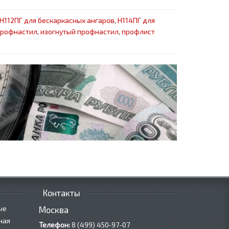
Н112ПГ для бескаркасных ангаров
,
Н114ПГ для
профнастил
,
изогнутый профнастил
,
профлист
Контакты
ые
Москва
ная
Телефон:
8 (499) 450‑97-07