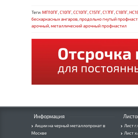
Теги:
МП10ПГ
,
С10ПГ
,
СС10ПГ
,
С15ПГ
,
С17ПГ
,
С18ПГ
,
НС1
бескаркасных ангаров
,
продольно гнутый профнаст
арочный
,
металлический арочный профнастил
Информация
Листо
Акции на черный металлопрокат в
Лист г
Москве
Лист х