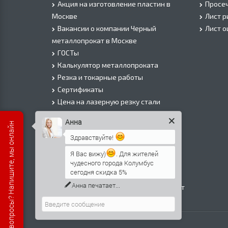
Акция на изготовление пластин в
Просеч
Москве
Лист 
Вакансии о компании Черный
Лист 
металлопрокат в Москве
ГОСТы
Калькулятор металлопроката
Резка и токарные работы
Сертификаты
Цена на лазерную резку стали
Цена на плазменую резку стали
Анна
Есть вопросы? Напишите, мы онлайн
Цена на резку газом или болгаркой
Здравствуйте!
О Компании
Информация о доставке
Я Вас вижу)
. Для жителей
чудесного города Колумбус
Политика безопасности
сегодня скидка 5%
Контакты
Анна
печатает...
Прайс лист на черный металлопрокат
в Москве