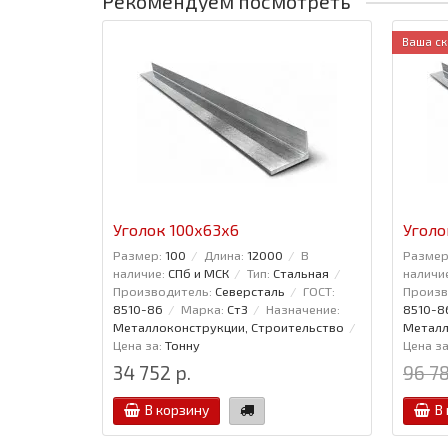
Рекомендуем посмотреть
Ваша ск
Уголок 100x63x6
Уголо
Размер:
100
Длина:
12000
В
Размер
наличие:
СПб и МСК
Тип:
Стальная
наличи
Производитель:
Северсталь
ГОСТ:
Произв
8510-86
Марка:
Ст3
Назначение:
8510-8
Металлоконструкции, Строительство
Металл
Цена за:
Тонну
Цена за
34 752 р.
96 78
В корзину
В