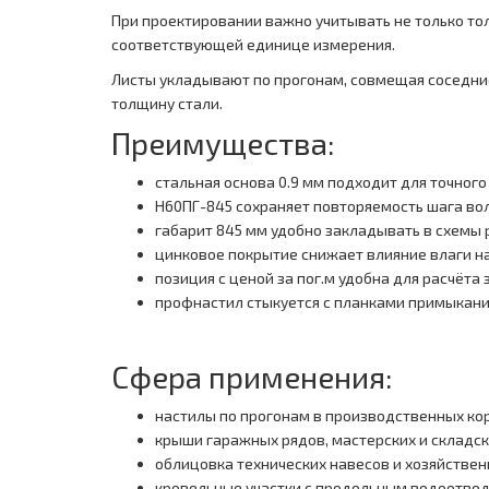
При проектировании важно учитывать не только тол
соответствующей единице измерения.
Листы укладывают по прогонам, совмещая соседние
толщину стали.
Преимущества:
стальная основа 0.9 мм подходит для точног
Н60ПГ-845 сохраняет повторяемость шага вол
габарит 845 мм удобно закладывать в схемы
цинковое покрытие снижает влияние влаги н
позиция с ценой за пог.м удобна для расчёта
профнастил стыкуется с планками примыкан
Сфера применения:
настилы по прогонам в производственных ко
крыши гаражных рядов, мастерских и складск
облицовка технических навесов и хозяйстве
кровельные участки с продольным водоотво