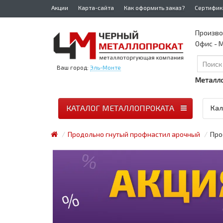
Акции
Карта-сайта
Как оформить заказ?
Сертифик
Произво
Офис - М
Ваш город:
Эль-Монте
Металло
КАТАЛОГ МЕТАЛЛОПРОКАТА
Кал
Продольно гнутый профнастил арочный
Про