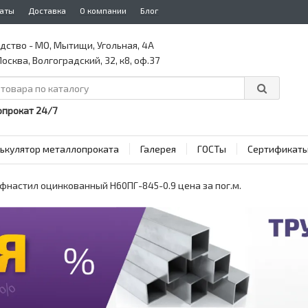
аты
Доставка
О компании
Блог
дство - МО, Мытищи, Угольная, 4А
осква, Волгоградский, 32, к8, оф.37
прокат 24/7
ькулятор металлопроката
Галерея
ГОСТы
Сертификат
фнастил оцинкованный Н60ПГ-845-0.9 цена за пог.м.