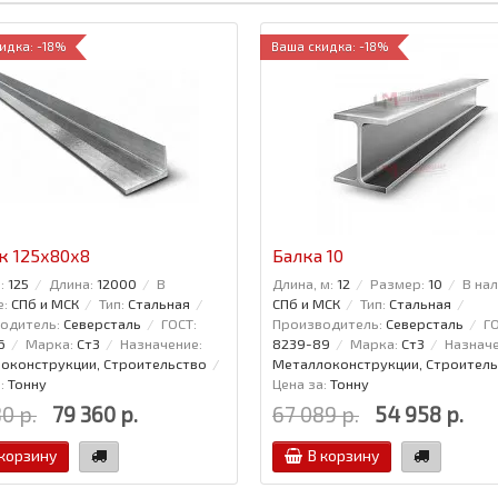
идка: -18%
Ваша скидка: -18%
к 125x80x8
Балка 10
:
125
Длина:
12000
В
Длина, м:
12
Размер:
10
В нал
е:
СПб и МСК
Тип:
Стальная
СПб и МСК
Тип:
Стальная
одитель:
Северсталь
ГОСТ:
Производитель:
Северсталь
ГО
6
Марка:
Ст3
Назначение:
8239-89
Марка:
Ст3
Назначе
оконструкции, Строительство
Металлоконструкции, Строитель
:
Тонну
Цена за:
Тонну
0 р.
79 360 р.
67 089 р.
54 958 р.
 корзину
В корзину