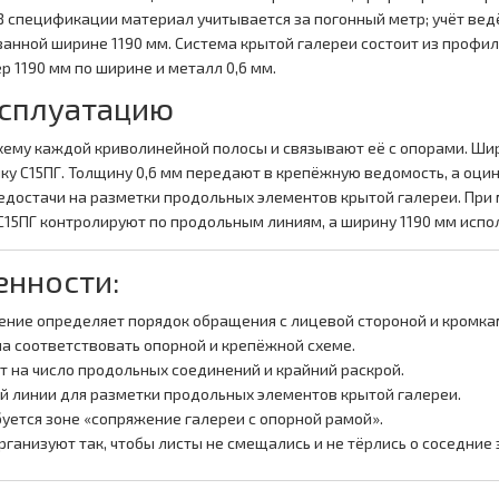
В спецификации материал учитывается за погонный метр; учёт вед
анной ширине 1190 мм. Система крытой галереи состоит из профил
р 1190 мм по ширине и металл 0,6 мм.
ксплуатацию
хему каждой криволинейной полосы и связывают её с опорами. Шир
ку С15ПГ. Толщину 0,6 мм передают в крепёжную ведомость, а оци
едостачи на разметки продольных элементов крытой галереи. При
С15ПГ контролируют по продольным линиям, а ширину 1190 мм испо
енности:
ение определяет порядок обращения с лицевой стороной и кромка
на соответствовать опорной и крепёжной схеме.
т на число продольных соединений и крайний раскрой.
й линии для разметки продольных элементов крытой галереи.
уется зоне «сопряжение галереи с опорной рамой».
рганизуют так, чтобы листы не смещались и не тёрлись о соседние