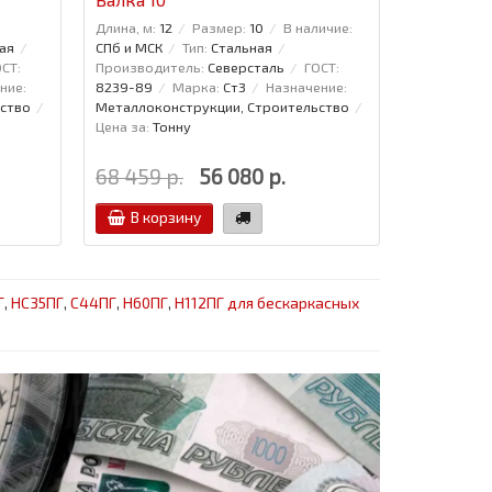
Длина, м:
12
Размер:
10
В наличие:
Длина, м:
12
ая
СПб и МСК
Тип:
Стальная
СПб и МСК
СТ:
Производитель:
Северсталь
ГОСТ:
Производит
ние:
8239-89
Марка:
Ст3
Назначение:
89
Марка
ство
Металлоконструкции, Строительство
Металлокон
Цена за:
Тонну
Цена за:
То
68 459 р.
56 080 р.
77 360 р
В корзину
В кор
Г
,
НС35ПГ
,
С44ПГ
,
Н60ПГ
,
Н112ПГ для бескаркасных