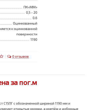
ПК«ММ»
0,5 - 20
0.6
Оцинкованный
няется к оцинкованной
поверхности
1190
0 отзывов
на за пог.м
т С15ПГ с обозначенной шириной 1190 мм и
ролируют открытые кромки, а крепёж и доборные