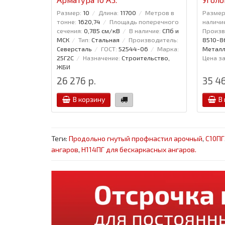
Размер:
10
Длина:
11700
Метров в
Размер
тонне:
1620,74
Площадь поперечного
наличи
сечения:
0,785 см/кВ
В наличие:
СПб и
Произв
МСК
Тип:
Стальная
Производитель:
8510-8
Северсталь
ГОСТ:
52544-06
Марка:
Металл
25Г2С
Назначение:
Строительство,
Цена за
ЖБИ
26 276 р.
35 46
В корзину
В
Теги:
Продольно гнутый профнастил арочный
,
С10ПГ
ангаров
,
Н114ПГ для бескаркасных ангаров.