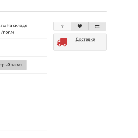
ть: На складе
 /пог.м
Доставка
трый заказ