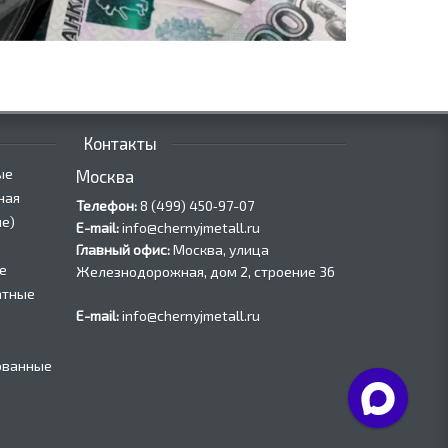
Контакты
ые
Москва
ная
Телефон:
8 (499) 450‑97-07
е)
E-mail:
info@chernyjmetall.ru
Главный офис:
Москва, улица
е
Железнодорожная, дом 2, строение 36
атные
E-mail:
info@chernyjmetall.ru
ованные