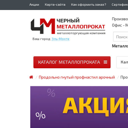
Акции
Карта-сайта
Как оформить заказ?
Сертифик
Произво
Офис - М
Ваш город:
Эль-Монте
Металло
КАТАЛОГ МЕТАЛЛОПРОКАТА
Кал
Продольно гнутый профнастил арочный
Про