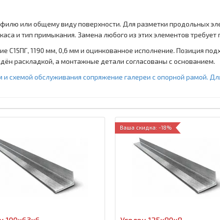
офилю или общему виду поверхности. Для разметки продольных эл
аркаса и тип примыкания. Замена любого из этих элементов требует
е С15ПГ, 1190 мм, 0,6 мм и оцинкованное исполнение. Позиция по
ждён раскладкой, а монтажные детали согласованы с основанием.
м и схемой обслуживания сопряжение галереи с опорной рамой. Дл
Ваша скидка: -18%
к 100x63x6
Уголок 125x80x8