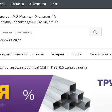
аты
Доставка
О компании
Блог
дство - МО, Мытищи, Угольная, 4А
осква, Волгоградский, 32, к8, оф.37
прокат 24/7
ькулятор металлопроката
Галерея
ГОСТы
Сертификат
фнастил оцинкованный С15ПГ-1190-0.6 цена за пог.м