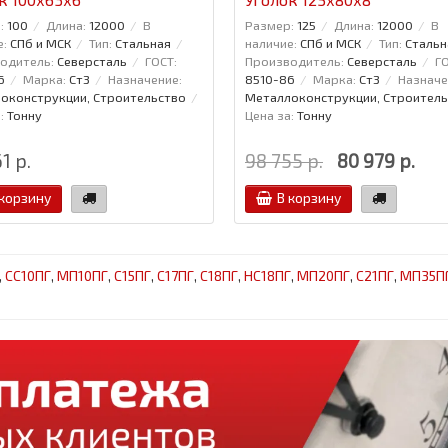
:
100
Длина:
12000
В
Размер:
125
Длина:
12000
В
е:
СПб и МСК
Тип:
Стальная
наличие:
СПб и МСК
Тип:
Стальн
одитель:
Северсталь
ГОСТ:
Производитель:
Северсталь
ГО
6
Марка:
Ст3
Назначение:
8510-86
Марка:
Ст3
Назначе
оконструкции, Строительство
Металлоконструкции, Строитель
:
Тонну
Цена за:
Тонну
1 р.
98 755 р.
80 979 р.
 корзину
В корзину
,
СС10ПГ
,
МП10ПГ
,
С15ПГ
,
С17ПГ
,
С18ПГ
,
НС18ПГ
,
МП20ПГ
,
С21ПГ
,
МП35П