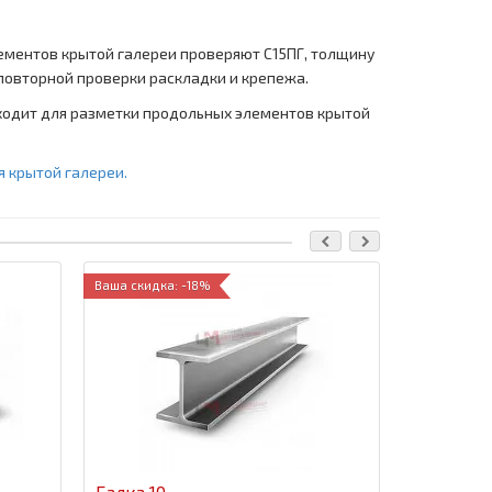
ементов крытой галереи проверяют С15ПГ, толщину
 повторной проверки раскладки и крепежа.
дходит для разметки продольных элементов крытой
я крытой галереи.
Ваша скидка: -18%
Ваша скидка
Балка 10
Балка 12