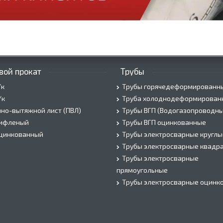
вой прокат
Трубы
/к
Трубы горячедеформированн
/к
Труба холоднодеформирован
но-вытяжной лист (ПВЛ)
Трубы ВГП (Водогазопроводны
рифленый
Трубы ВГП оцинкованные
оцинкованный
Трубы электросварные круглы
Трубы электросварные квадр
Трубы электросварные
прямоугольные
Трубы электросварные оцинк