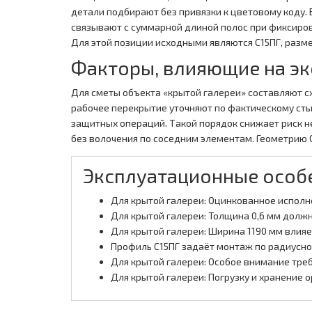
детали подбирают без привязки к цветовому коду. 
связывают с суммарной длиной полос при фиксиров
Для этой позиции исходными являются С15ПГ, разме
Факторы, влияющие на э
Для сметы объекта «крытой галереи» составляют с
рабочее перекрытие уточняют по фактическому сты
защитных операций. Такой порядок снижает риск н
без волочения по соседним элементам. Геометрию 
Эксплуатационные особ
Для крытой галереи: Оцинкованное исполн
Для крытой галереи: Толщина 0,6 мм долж
Для крытой галереи: Ширина 1190 мм влияе
Профиль С15ПГ задаёт монтаж по радиусно
Для крытой галереи: Особое внимание треб
Для крытой галереи: Погрузку и хранение о