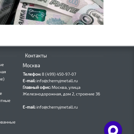
Контакты
ые
Москва
ная
Телефон:
8 (499) 450‑97-07
е)
E-mail:
info@chernyjmetall.ru
Главный офис:
Москва, улица
е
Железнодорожная, дом 2, строение 36
атные
E-mail:
info@chernyjmetall.ru
ованные