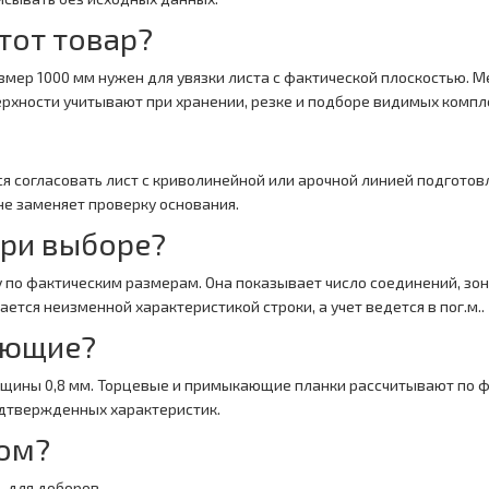
тот товар?
мер 1000 мм нужен для увязки листа с фактической плоскостью. М
ерхности учитывают при хранении, резке и подборе видимых комп
ся согласовать лист с криволинейной или арочной линией подгото
е заменяет проверку основания.
при выборе?
 по фактическим размерам. Она показывает число соединений, зон
тся неизменной характеристикой строки, а учет ведется в пог.м..
ующие?
лщины 0,8 мм. Торцевые и примыкающие планки рассчитывают по ф
одтвержденных характеристик.
зом?
— для доборов