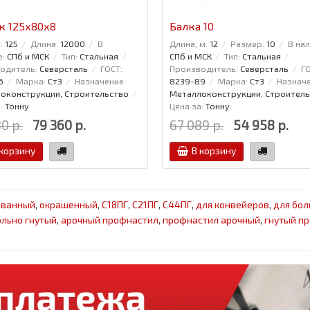
к 125x80x8
Балка 10
:
125
Длина:
12000
В
Длина, м:
12
Размер:
10
В нал
е:
СПб и МСК
Тип:
Стальная
СПб и МСК
Тип:
Стальная
одитель:
Северсталь
ГОСТ:
Производитель:
Северсталь
ГО
6
Марка:
Ст3
Назначение:
8239-89
Марка:
Ст3
Назначе
оконструкции, Строительство
Металлоконструкции, Строитель
:
Тонну
Цена за:
Тонну
0 р.
79 360 р.
67 089 р.
54 958 р.
 корзину
В корзину
ованный
,
окрашенный
,
С18ПГ
,
С21ПГ
,
С44ПГ
,
для конвейеров
,
для бол
льно гнутый
,
арочный профнастил
,
профнастил арочный
,
гнутый п