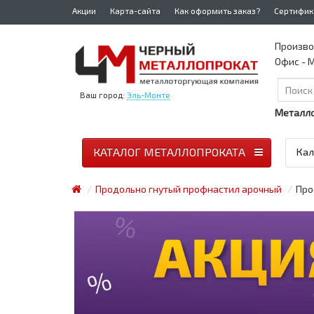
Акции
Карта-сайта
Как оформить заказ?
Сертифик
Произво
Офис - М
Ваш город:
Эль-Монте
Металло
КАТАЛОГ МЕТАЛЛОПРОКАТА
Кал
Продольно гнутый профнастил арочный
Про