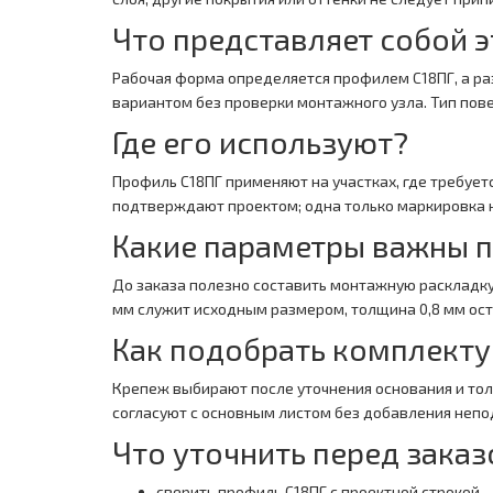
Что представляет собой э
Рабочая форма определяется профилем С18ПГ, а раз
вариантом без проверки монтажного узла. Тип пов
Где его используют?
Профиль С18ПГ применяют на участках, где требует
подтверждают проектом; одна только маркировка н
Какие параметры важны 
До заказа полезно составить монтажную раскладку
мм служит исходным размером, толщина 0,8 мм остае
Как подобрать комплект
Крепеж выбирают после уточнения основания и то
согласуют с основным листом без добавления неп
Что уточнить перед зака
сверить профиль С18ПГ с проектной строкой 