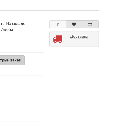
ть: На складе
 /пог.м
Доставка
трый заказ