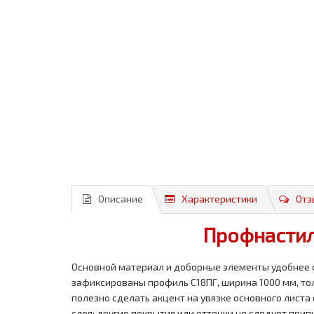
Описание
Характеристики
Отз
Профнастил
Основной материал и доборные элементы удобнее 
зафиксированы профиль С18ПГ, ширина 1000 мм, тол
полезно сделать акцент на увязке основного лист
слоя; другие покрытия или оттенки не следует при