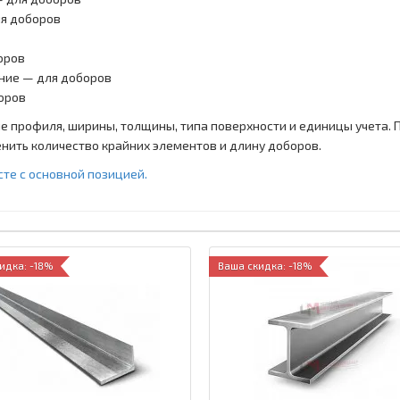
ля доборов
оров
ние — для доборов
боров
 профиля, ширины, толщины, типа поверхности и единицы учета. 
енить количество крайних элементов и длину доборов.
те с основной позицией.
идка: -18%
Ваша скидка: -18%