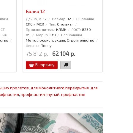
Балка 12
Проволок
ичие:
Длина, м:
12
Размер:
12
В наличие:
Диаметр:
5
СПб и МСК
Тип:
Стальная
6727-80
СТ:
Производитель:
НЛМК
ГОСТ:
8239-
ние:
89
Марка:
Ст3
Назначение:
ство
Металлоконструкции, Строительство
Цена за:
Тонну
75 812 р.
62 104 р.
27 766 р
В корзину
В кор
ьших пролетов
,
для монолитного перекрытия
,
для
рофнастил
,
профнастил гнутый
,
профнастил