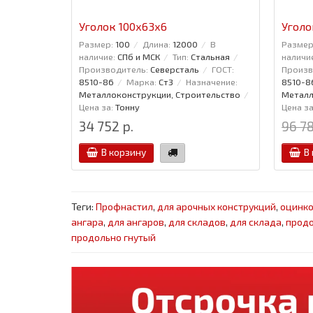
Уголок 100x63x6
Уголо
Размер:
100
Длина:
12000
В
Размер
наличие:
СПб и МСК
Тип:
Стальная
наличи
Производитель:
Северсталь
ГОСТ:
Произв
8510-86
Марка:
Ст3
Назначение:
8510-8
Металлоконструкции, Строительство
Металл
Цена за:
Тонну
Цена за
34 752 р.
96 78
В корзину
В
Теги:
Профнастил
,
для арочных конструкций
,
оцинк
ангара
,
для ангаров
,
для складов
,
для склада
,
продо
продольно гнутый