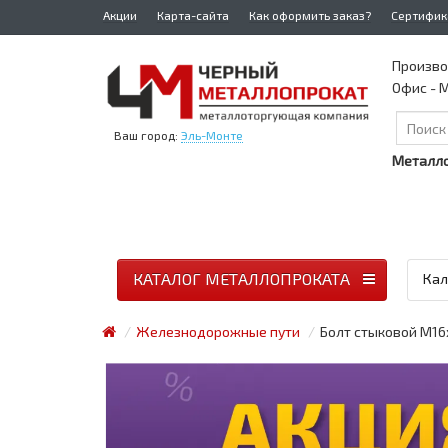
Акции
Карта-сайта
Как оформить заказ?
Сертифик
Произво
Офис - М
Ваш город:
Эль-Монте
Металло
КАТАЛОГ МЕТАЛЛОПРОКАТА
Кал
Железнодорожные пути
Болт стыковой М16х