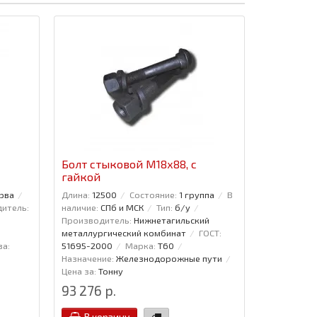
Болт стыковой М18х88, с
гайкой
рва
Длина:
12500
Состояние:
1 группа
В
итель:
наличие:
СПб и МСК
Тип:
б/у
Производитель:
Нижнетагильский
металлургический комбинат
ГОСТ:
за:
51695-2000
Марка:
Т60
Назначение:
Железнодорожные пути
Цена за:
Тонну
93 276 р.
В корзину