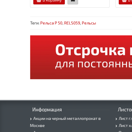
Теги:
Рельса Р 50
,
RELS059
,
Рельсы
Информация
Листо
Акции на черный металлопрокат в
Лист г
Москве
Лист х