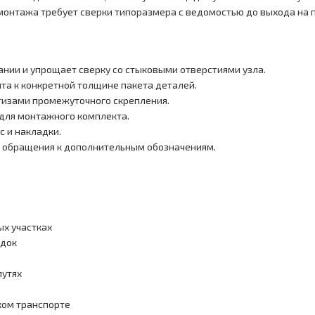
монтажа требует сверки типоразмера с ведомостью до выхода на п
ании и упрощает сверку со стыковыми отверстиями узла.
та к конкретной толщине пакета деталей.
тизами промежуточного скрепления.
 для монтажного комплекта.
с и накладки.
з обращения к дополнительным обозначениям.
ых участках
адок
путях
ком транспорте