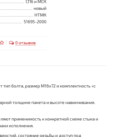
СПб и МСК
новый
НТМК
51695-2000
0 отзывов
 тип болта, размер M16х72 и комплектность «с
марной толщине пакета и высоте навинчивания.
еляют применимость к конкретной схеме стыка и
наки исполнения.
верстий, состояние резьбы и доступ под