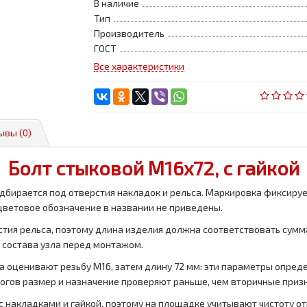
В наличие
Тип
Производитель
ГОСТ
Все характеристики
ывы (0)
Болт стыковой М16х72, с гайкой
дбирается под отверстия накладок и рельса. Маркировка фиксирует
и цветовое обозначение в названии не приведены.
рстия рельса, поэтому длина изделия должна соответствовать сум
 состава узла перед монтажом.
 оценивают резьбу M16, затем длину 72 мм: эти параметры опред
огов размер и назначение проверяют раньше, чем вторичные приз
 с накладками и гайкой, поэтому на площадке учитывают чистоту от