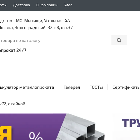
аты
Доставка
О компании
Блог
дство - МО, Мытищи, Угольная, 4А
осква, Волгоградский, 32, к8, оф.37
прокат 24/7
ькулятор металлопроката
Галерея
ГОСТы
Сертификат
72, с гайкой