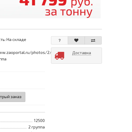
ть: На складе
ww.zaoportal.ru/photos/2/0/20100511114323.jpg
Доставка
уппа
трый заказ
12500
2 группа