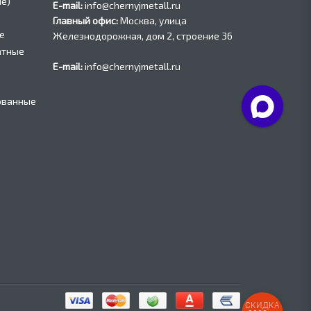
е)
E-mail:
info@chernyjmetall.ru
Главный офис:
Москва, улица
е
Железнодорожная, дом 2, строение 36
атные
E-mail:
info@chernyjmetall.ru
ованные
СКИДКА