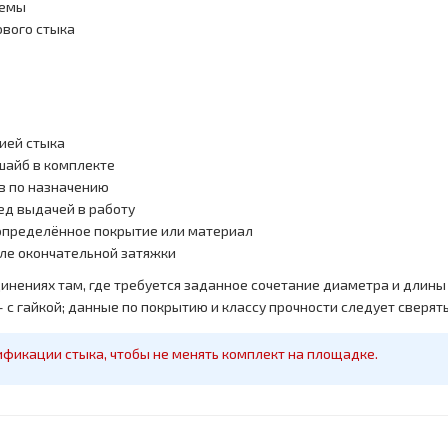
хемы
вого стыка
ией стыка
шайб в комплекте
в по назначению
ед выдачей в работу
 определённое покрытие или материал
сле окончательной затяжки
инениях там, где требуется заданное сочетание диаметра и длины 
с гайкой; данные по покрытию и классу прочности следует сверят
ификации стыка, чтобы не менять комплект на площадке.