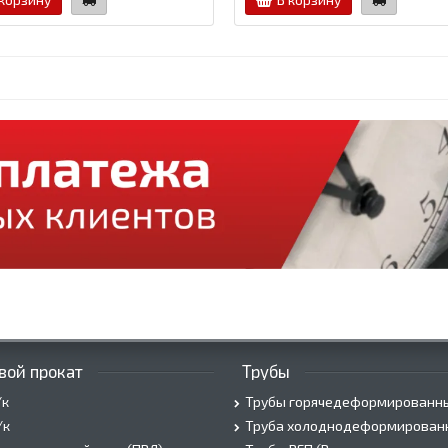
вой прокат
Трубы
/к
Трубы горячедеформированн
/к
Труба холоднодеформирован