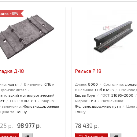
идка: -18%
адка Д-18
Рельса Р 18
ние:
новая
В наличие:
СПб и
Длина:
8000
Состояние:
с резе
Производитель:
В наличие:
СПб и МСК
Производ
агильский металлургический
Евраз Груп
ГОСТ:
51695-2000
ат
ГОСТ:
8142-89
Марка:
Марка:
Т60
Назначение:
Назначение:
Железнодорожные
Железнодорожные пути
Цена 
Цена за:
Тонну
Тонну
25 р.
98 977 р.
78 439 р.
 корзину
В корзину