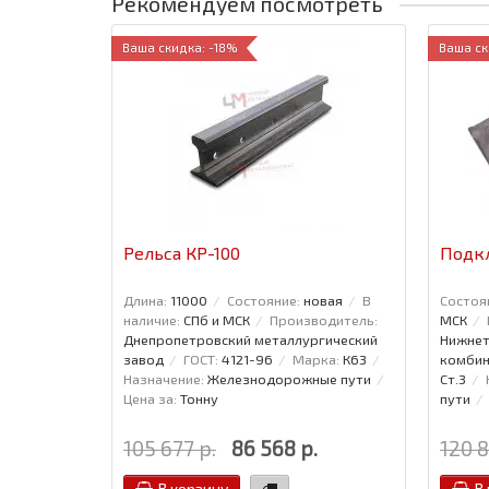
Рекомендуем посмотреть
Ваша скидка: -18%
Ваша ск
Рельса КР-100
Подкл
Длина:
11000
Состояние:
новая
В
Состоя
наличие:
СПб и МСК
Производитель:
МСК
Днепропетровский металлургический
Нижнет
завод
ГОСТ:
4121-96
Марка:
К63
комбин
Назначение:
Железнодорожные пути
Ст.3
Цена за:
Тонну
пути
105 677 р.
86 568 р.
120 8
В корзину
В