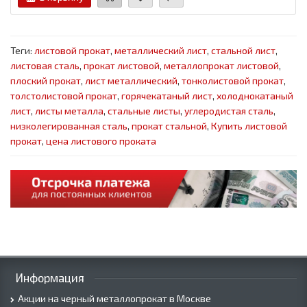
Теги:
листовой прокат
,
металлический лист
,
стальной лист
,
листовая сталь
,
прокат листовой
,
металлопрокат листовой
,
плоский прокат
,
лист металлический
,
тонколистовой прокат
,
толстолистовой прокат
,
горячекатаный лист
,
холоднокатаный
лист
,
листы металла
,
стальные листы
,
углеродистая сталь
,
низколегированная сталь
,
прокат стальной
,
Купить листовой
прокат
,
цена листового проката
Информация
Акции на черный металлопрокат в Москве