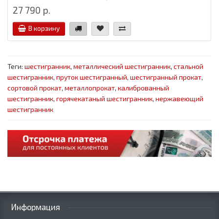
27 790 р.
В корзину
Теги:
шестигранник
,
металлический шестигранник
,
стальной
шестигранник
,
пруток шестигранный
,
шестигранный прокат
,
сортовой прокат
,
металлопрокат
,
калиброванный
шестигранник
,
горячекатаный шестигранник
,
нержавеющий
шестигранник
Информация