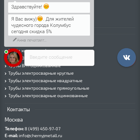
Просечно-вытяжной лист (ПВЛ)
Здравствуйте!
Лист рифленый
Я Вас вижу)
. Для жителей
Лист оцинкованный
чудесного города Колумбус
сегодня скидка 5%
Трубы
Анна
печатает...
Трубы горячедеформированные
Труба холоднодеформированная
Введите сообщение
Трубы ВГП (Водогазопроводные)
Трубы ВГП оцинкованные
Трубы электросварные круглые
Трубы электросварные квадратные
Трубы электросварные прямоугольные
Трубы электросварные оцинкованные
Контакты
Москва
Телефон:
8 (499) 450‑97-07
E-mail:
info@chernyjmetall.ru