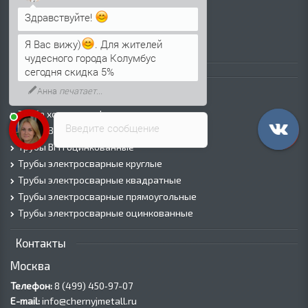
Просечно-вытяжной лист (ПВЛ)
Здравствуйте!
Лист рифленый
Я Вас вижу)
. Для жителей
Лист оцинкованный
чудесного города Колумбус
сегодня скидка 5%
Трубы
Анна
печатает...
Трубы горячедеформированные
Труба холоднодеформированная
Введите сообщение
Трубы ВГП (Водогазопроводные)
Трубы ВГП оцинкованные
Трубы электросварные круглые
Трубы электросварные квадратные
Трубы электросварные прямоугольные
Трубы электросварные оцинкованные
Контакты
Москва
Телефон:
8 (499) 450‑97-07
E-mail:
info@chernyjmetall.ru