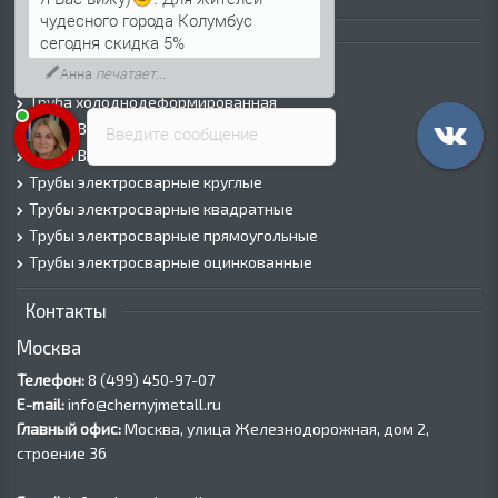
Я Вас вижу)
. Для жителей
чудесного города Колумбус
Трубы
сегодня скидка 5%
Трубы горячедеформированные
Труба холоднодеформированная
Трубы ВГП (Водогазопроводные)
Введите сообщение
Трубы ВГП оцинкованные
Трубы электросварные круглые
Трубы электросварные квадратные
Трубы электросварные прямоугольные
Трубы электросварные оцинкованные
Контакты
Москва
Телефон:
8 (499) 450‑97-07
E-mail:
info@chernyjmetall.ru
Главный офис:
Москва, улица Железнодорожная, дом 2,
строение 36