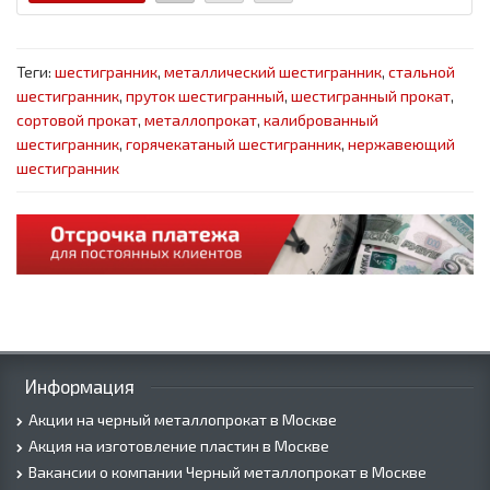
Теги:
шестигранник
,
металлический шестигранник
,
стальной
шестигранник
,
пруток шестигранный
,
шестигранный прокат
,
сортовой прокат
,
металлопрокат
,
калиброванный
шестигранник
,
горячекатаный шестигранник
,
нержавеющий
шестигранник
Информация
Акции на черный металлопрокат в Москве
Акция на изготовление пластин в Москве
Вакансии о компании Черный металлопрокат в Москве