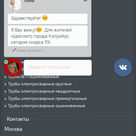
Анна
Лист г/к
Лист х/к
Здравствуйте!
Просечно-вытяжной лист (ПВЛ)
Лист рифленый
Я Вас вижу)
. Для жителей
Лист оцинкованный
чудесного города Колумбус
сегодня скидка 5%
Трубы
Анна
печатает...
Трубы горячедеформированные
Труба холоднодеформированная
Введите сообщение
Трубы ВГП (Водогазопроводные)
Трубы ВГП оцинкованные
Трубы электросварные круглые
Трубы электросварные квадратные
Трубы электросварные прямоугольные
Трубы электросварные оцинкованные
Контакты
Москва