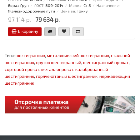
Евраз Груп
ГОСТ:
809-2014
Марка:
Ст.3
Назначение:
Железнодорожные пути
Цена за:
Тонну
97 114 р.
79 634 р.
В корзину
Теги:
шестигранник
,
металлический шестигранник
,
стальной
шестигранник
,
пруток шестигранный
,
шестигранный прокат
,
сортовой прокат
,
металлопрокат
,
калиброванный
шестигранник
,
горячекатаный шестигранник
,
нержавеющий
шестигранник