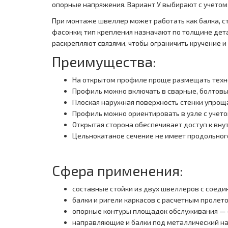
опорные напряжения. Вариант У выбирают с учетом 
При монтаже швеллер может работать как балка, с
фасонки; тип крепления назначают по толщине дет
раскрепляют связями, чтобы ограничить кручение и
Преимущества:
На открытом профиле проще размещать техно
Профиль можно включать в сварные, болтовы
Плоская наружная поверхность стенки упрощ
Профиль можно ориентировать в узле с учет
Открытая сторона обеспечивает доступ к вну
Цельнокатаное сечение не имеет продольног
Сфера применения:
составные стойки из двух швеллеров с соед
балки и ригели каркасов с расчетным пролет
опорные контуры площадок обслуживания — 
направляющие и балки под металлический на