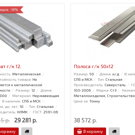
идка: -18%
ат г/к 12.
Полоса г/к 50x12
ность:
Металлическая
Размер:
50
Длина:
н/д
В нал
тойкость товара:
Не
СПб и МСК
Тип:
Стальная
яется к металлической
Производитель:
Северсталь
ГО
ности
Размер:
12
Длина:
103-2006
Марка:
Ст3
Назнач
6000
Материал:
Нержавеющая
Металлоизделия, Строительство
В наличие:
СПб и МСК
Цена за:
Тонну
я, до, лет:
10
Тип:
Стальная
одитель:
НЛМК
ГОСТ:
2591-06
5 р.
29 281 р.
38 572 р.
 корзину
В корзину