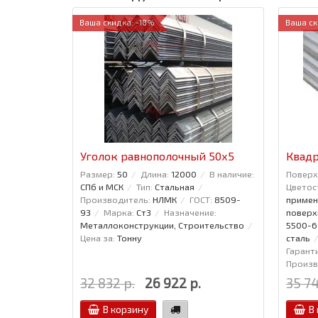
Ваша скидка: -18%
Ваша ск
Уголок равнополочный 50x5
Квадр
Размер:
50
Длина:
12000
В наличие:
Поверх
СПб и МСК
Тип:
Стальная
Цветос
Производитель:
НЛМК
ГОСТ:
8509-
примен
93
Марка:
Ст3
Назначение:
поверх
Металлоконструкции, Строительство
5500-
Цена за:
Тонну
сталь
Гаранти
Произв
32 832 р.
26 922 р.
35 74
В корзину
В