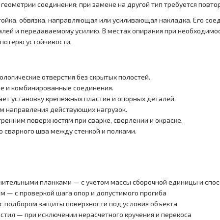
геометрии соединения; при замене на другой тип требуется повтор
тойка, обвязка, направляющая или усиливающая накладка. Его со
алей и передаваемому усилию. В местах опирания при необходимос
 потерю устойчивости.
логические отверстия без скрытых полостей.
е и комбинированные соединения.
ает установку крепежных пластин и опорных деталей.
ом направления действующих нагрузок.
тренним поверхностям при сварке, сверлении и окраске.
о сварного шва между стенкой и полками.
инительными планками — с учетом массы сборочной единицы и спо
ом — с проверкой шага опор и допустимого прогиба
с подбором защиты поверхности под условия объекта
стил — при исключении нерасчетного кручения и перекоса