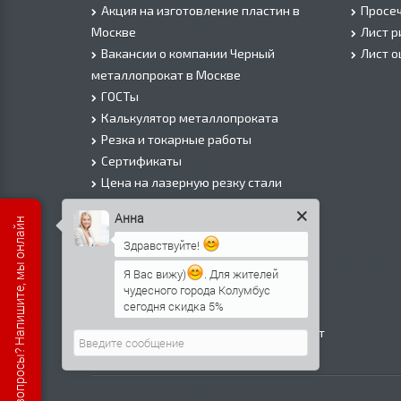
Акция на изготовление пластин в
Просеч
Москве
Лист 
Вакансии о компании Черный
Лист 
металлопрокат в Москве
ГОСТы
Калькулятор металлопроката
Резка и токарные работы
Сертификаты
Цена на лазерную резку стали
Цена на плазменую резку стали
Анна
Есть вопросы? Напишите, мы онлайн
Цена на резку газом или болгаркой
Здравствуйте!
О Компании
Информация о доставке
Я Вас вижу)
. Для жителей
чудесного города Колумбус
Политика безопасности
сегодня скидка 5%
Контакты
Прайс лист на черный металлопрокат
в Москве