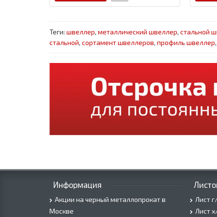
Теги:
швеллер
,
металлический швеллер
,
стальной 
стальной
,
сортамент швеллеров
,
профиль швеллер
Информация
Листо
Акции на черный металлопрокат в
Лист г
Москве
Лист х