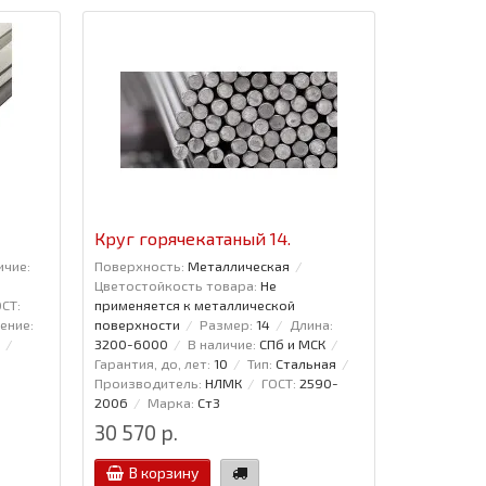
Круг горячекатаный 14.
ичие:
Поверхность:
Металлическая
Цветостойкость товара:
Не
СТ:
применяется к металлической
ение:
поверхности
Размер:
14
Длина:
3200-6000
В наличие:
СПб и МСК
Гарантия, до, лет:
10
Тип:
Стальная
Производитель:
НЛМК
ГОСТ:
2590-
2006
Марка:
Ст3
30 570 р.
В корзину