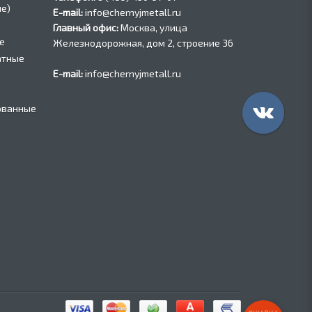
е)
E-mail:
info@chernyjmetall.ru
Главный офис:
Москва, улица
е
Железнодорожная, дом 2, строение 36
атные
E-mail:
info@chernyjmetall.ru
ованные