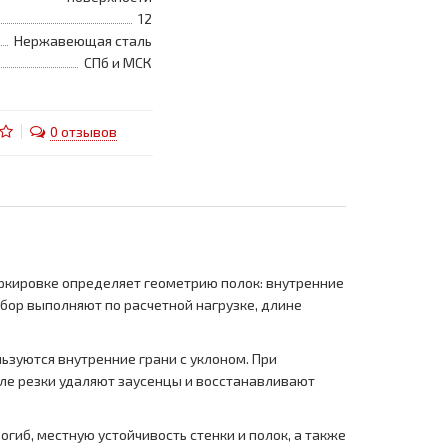
12
Нержавеющая сталь
СПб и МСК
0 отзывов
аркировке определяет геометрию полок: внутренние
дбор выполняют по расчетной нагрузке, длине
ьзуются внутренние грани с уклоном. При
сле резки удаляют заусенцы и восстанавливают
огиб, местную устойчивость стенки и полок, а также