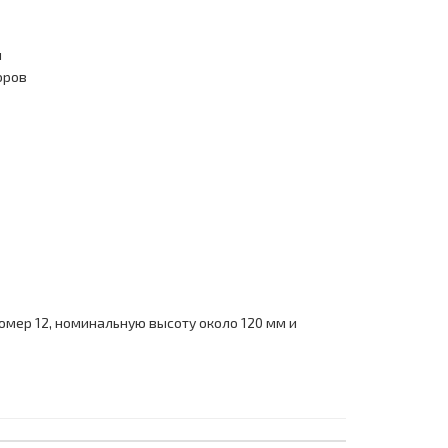
и
оров
омер 12, номинальную высоту около 120 мм и