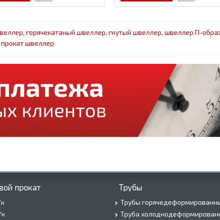
швеллер
,
горячекатаный швеллер
,
гнутый швеллер
,
швеллер П-обра
,
прокат швеллер
вой прокат
Трубы
/к
Трубы горячедеформированн
/к
Труба холоднодеформирован