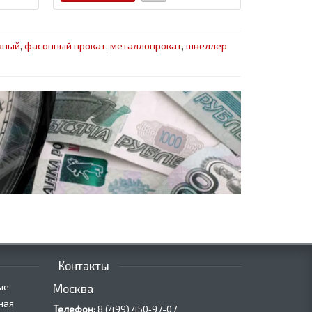
зный
,
фасонный прокат
,
металлопрокат
,
швеллер
Контакты
ые
Москва
ная
Телефон:
8 (499) 450‑97-07