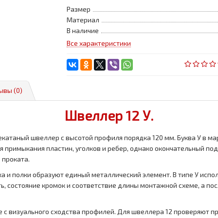
Размер
Материал
В наличие
Все характеристики
ывы (0)
Швеллер 12 У.
катаный швеллер с высотой профиля порядка 120 мм. Буква У в м
ля примыкания пластин, уголков и ребер, однако окончательный по
 проката.
а и полки образуют единый металлический элемент. В типе У испол
, состояние кромок и соответствие длины монтажной схеме, а по
е с визуального сходства профилей. Для швеллера 12 проверяют пр