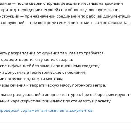
вания — после сверки опорных реакций и местных напряжений
 — при подтверждении несущей способности узлов примыкания
онструкций — при назначении соединений по рабочей документаци
х сооружений — при контроле геометрии, отметок и монтажных заз
ть раскрепление от кручения там, где это требуется.
рцах, отверстиях и участках сварки.
й спецификацией без замены по внешнему сходству.
ку и допустимые геометрические отклонения.
ми погрузки, подъема и монтажа.
меры сечения и теоретическую массу погонного метра.
льных рам, усилений и опорных контуров. При выборе фиксируют н
льные характеристики принимают по стандарту и расчету.
 проверкой сортамента и комплекта документов.