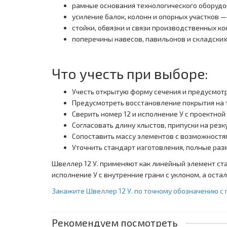
рамные основания технологического оборудо
усиление балок, колонн и опорных участков
стойки, обвязки и связи производственных к
поперечины навесов, павильонов и складски
Что учесть при выборе:
Учесть открытую форму сечения и предусмотре
Предусмотреть восстановление покрытия на то
Сверить номер 12 и исполнение У с проектно
Согласовать длину хлыстов, припуски на рез
Сопоставить массу элементов с возможностя
Уточнить стандарт изготовления, полные раз
Швеллер 12 У. применяют как линейный элемент ста
исполнение У с внутренние грани с уклоном, а оста
Закажите Швеллер 12 У. по точному обозначению с
Рекомендуем посмотреть