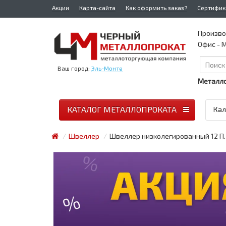
Акции
Карта-сайта
Как оформить заказ?
Сертифик
Произво
Офис - М
Ваш город:
Эль-Монте
Металло
КАТАЛОГ МЕТАЛЛОПРОКАТА
Кал
Швеллер
Швеллер низколегированный 12 П.