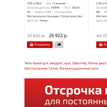
СПб и МСК
Тип:
Стальная
СПб и 
Производитель:
НЛМК
ГОСТ:
8509-
Произв
93
Марка:
Ст3
Назначение:
86
М
Металлоконструкции, Строительство
Металл
Цена за:
Тонну
Цена за
32 832 р.
26 922 р.
43 37
В корзину
В
Теги:
Арматура
,
квадрат
,
круг
,
Швеллер
,
Балка двут
Шестигранник
,
Сетка
,
Железнодорожные пути.