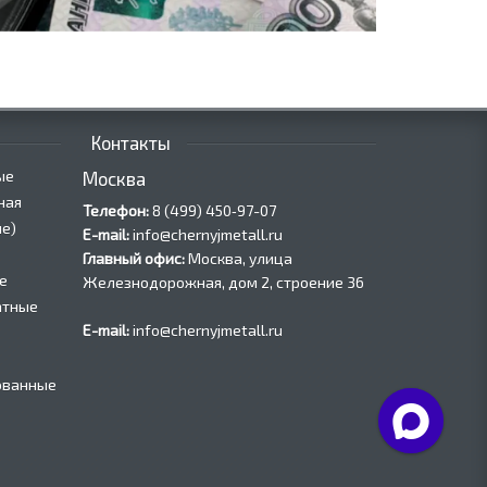
Контакты
ые
Москва
ная
Телефон:
8 (499) 450‑97-07
е)
E-mail:
info@chernyjmetall.ru
Главный офис:
Москва, улица
е
Железнодорожная, дом 2, строение 36
атные
E-mail:
info@chernyjmetall.ru
ованные