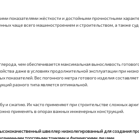
кими показателями жёсткости и достойными прочностными характ
енных чаще всего машиностроением и строительством, а также су
глерода, чем обеспечивается максимальная выносливость готового
войства даже в условиях продолжительной эксплуатации при низ
показателей. Вес погонного метра готового изделия составляет 1
укций разного типа является оптимальной.
ибу и сжатию. Их часто применяют при строительстве сложных арх
ожно применять в опорах важных инженерных конструкций.
ысококачественный швеллер низколегированный для создания про
 розничными торговыми точками и физическими лицами.