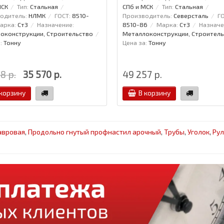
МСК
Тип:
Стальная
СПб и МСК
Тип:
Стальная
одитель:
НЛМК
ГОСТ:
8510-
Производитель:
Северсталь
ГО
арка:
Ст3
Назначение:
8510-86
Марка:
Ст3
Назначе
оконструкции, Строительство
Металлоконструкции, Строитель
:
Тонну
Цена за:
Тонну
8 р.
35 570 р.
49 257 р.
 корзину
В корзину
авровая
,
Продольно гнутый профнастил арочный
,
Трубы
,
Уголок
,
Рул