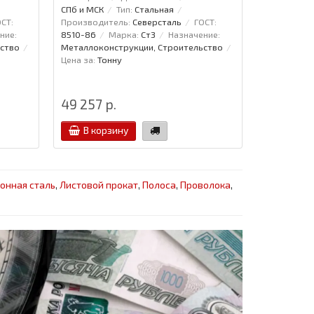
СПб и МСК
Тип:
Стальная
СПб и МСК
СТ:
Производитель:
Северсталь
ГОСТ:
Производит
ние:
8510-86
Марка:
Ст3
Назначение:
8510-86
ство
Металлоконструкции, Строительство
Металлокон
Цена за:
Тонну
Цена за:
То
49 257 р.
45 381 р
В корзину
В кор
онная сталь
,
Листовой прокат
,
Полоса
,
Проволока
,