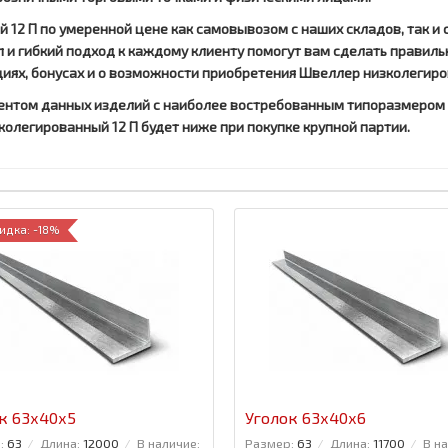
12 П по умеренной цене как самовывозом с наших складов, так и 
и гибкий подход к каждому клиенту помогут вам сделать правил
акциях, бонусах и о возможности приобретения Швеллер низколегиро
ентом данных изделий с наиболее востребованным типоразмером 
олегированный 12 П будет ниже при покупке крупной партии.
идка: -18%
к 63x40x5
Уголок 63x40x6
:
63
Длина:
12000
В наличие:
Размер:
63
Длина:
11700
В н