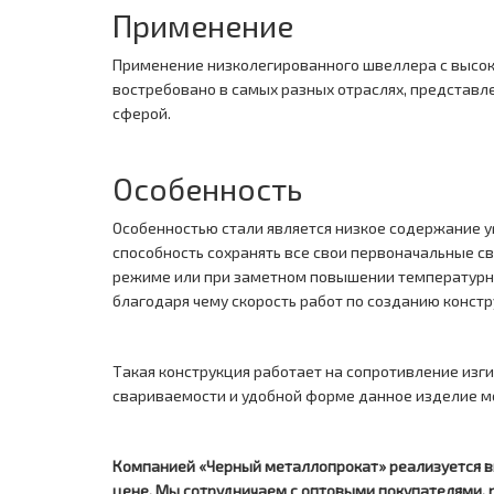
Применение
Применение низколегированного швеллера с высо
востребовано в самых разных отраслях, представл
сферой.
Особенность
Особенностью стали является низкое содержание у
способность сохранять все свои первоначальные с
режиме или при заметном повышении температурных 
благодаря чему скорость работ по созданию констр
Такая конструкция работает на сопротивление изг
свариваемости и удобной форме данное изделие м
Компанией «Черный металлопрокат» реализуется в
цене. Мы сотрудничаем с оптовыми покупателями,