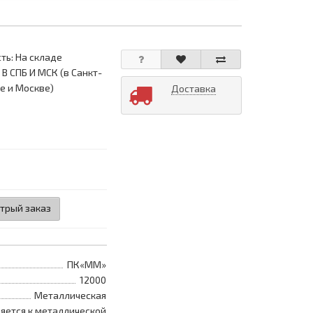
ть: На складе
 В СПБ И МСК (в Санкт-
е и Москве)
Доставка
трый заказ
ПК«ММ»
12000
Металлическая
яется к металлической