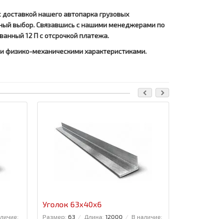
с доставкой нашего автопарка грузовых
ьный выбор. Связавшись с нашими менеджерами по
ванный 12 П с отсрочкой платежа.
и физико-механическими характеристиками.
Ваша скидка
Уголок 63x40x6
Уголок 7
аличие:
Размер:
63
Длина:
12000
В наличие:
Размер:
75