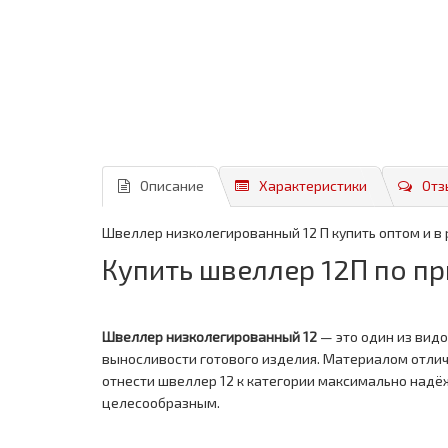
Описание
Характеристики
Отз
Швеллер низколегированный 12 П купить оптом и в
Купить швеллер 12П по п
Швеллер низколегированный 12
— это один из вид
выносливости готового изделия. Материалом отлич
отнести швеллер 12 к категории максимально надё
целесообразным.