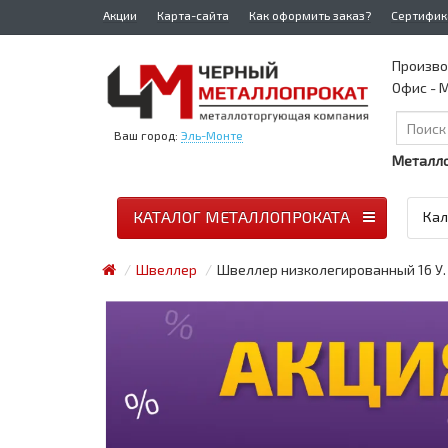
Акции
Карта-сайта
Как оформить заказ?
Сертифик
Произво
Офис - М
Ваш город:
Эль-Монте
Металло
КАТАЛОГ МЕТАЛЛОПРОКАТА
Кал
Швеллер
Швеллер низколегированный 16 У.