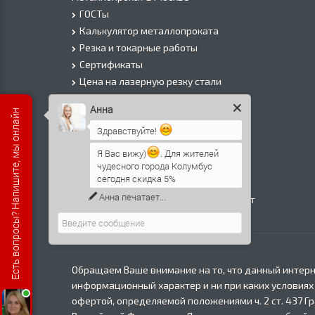
ГОСТы
Калькулятор металлопроката
Резка и токарные работы
Сертификаты
Цена на лазерную резку стали
Цена на плазменую резку стали
Анна
Есть вопросы? Напишите, мы онлайн
Цена на резку газом или болгаркой
Здравствуйте!
О Компании
Информация о доставке
Я Вас вижу)
. Для жителей
чудесного города Колумбус
Политика безопасности
сегодня скидка 5%
Контакты
Анна
печатает...
Прайс лист на черный металлопрокат
в Москве
Обращаем Ваше внимание на то, что данный интерн
информационный характер и ни при каких условиях
офертой, определяемой положениями ч. 2 ст. 437 Г