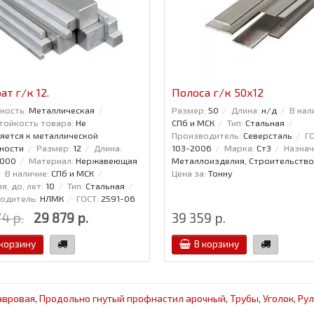
ат г/к 12.
Полоса г/к 50x12
ность:
Металлическая
Размер:
50
Длина:
н/д
В нал
тойкость товара:
Не
СПб и МСК
Тип:
Стальная
яется к металлической
Производитель:
Северсталь
ГО
ности
Размер:
12
Длина:
103-2006
Марка:
Ст3
Назнач
6000
Материал:
Нержавеющая
Металлоизделия, Строительство
В наличие:
СПб и МСК
Цена за:
Тонну
я, до, лет:
10
Тип:
Стальная
одитель:
НЛМК
ГОСТ:
2591-06
4 р.
29 879 р.
39 359 р.
 корзину
В корзину
авровая
,
Продольно гнутый профнастил арочный
,
Трубы
,
Уголок
,
Рул