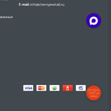
E-mail:
info@chernyjmetall.ru
ованные
СКИДКА
2000 за
заказ