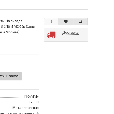
ть: На складе
 В СПБ И МСК (в Санкт-
е и Москве)
Доставка
трый заказ
ПК«ММ»
12000
Металлическая
яется к металлической