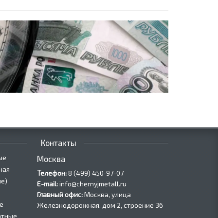
Контакты
ые
Москва
ная
Телефон:
8 (499) 450‑97-07
е)
E-mail:
info@chernyjmetall.ru
Главный офис:
Москва, улица
е
Железнодорожная, дом 2, строение 36
атные