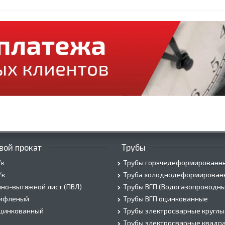
вой прокат
Трубы
/к
Трубы горячедеформированн
/к
Труба холоднодеформирован
но-вытяжной лист (ПВЛ)
Трубы ВГП (Водогазопроводны
рифленый
Трубы ВГП оцинкованные
оцинкованный
Трубы электросварные круглы
Трубы электросварные квадр