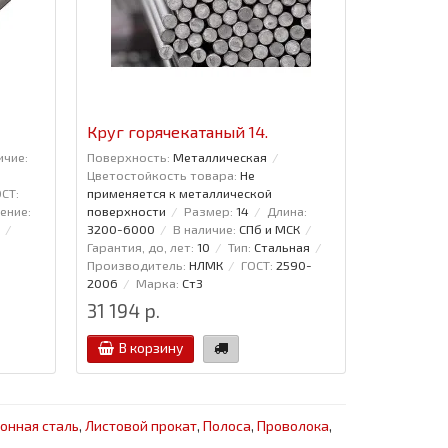
Круг горячекатаный 14.
ичие:
Поверхность:
Металлическая
Цветостойкость товара:
Не
СТ:
применяется к металлической
ение:
поверхности
Размер:
14
Длина:
3200-6000
В наличие:
СПб и МСК
Гарантия, до, лет:
10
Тип:
Стальная
Производитель:
НЛМК
ГОСТ:
2590-
2006
Марка:
Ст3
31 194 р.
В корзину
онная сталь
,
Листовой прокат
,
Полоса
,
Проволока
,