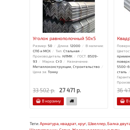
Уголок равнополочный 50x5
Квадр
Размер:
50
Длина:
12000
В наличие:
Поверх
СПб и МСК
Тип:
Стальная
Цветос
Производитель:
НЛМК
ГОСТ:
8509-
примен
93
Марка:
Ст3
Назначение:
поверх
Металлоконструкции, Строительство
5500-
Цена за:
Тонну
сталь
Гаранти
Произв
33 502 р.
27 471 р.
36 47
В корзину
В
Теги:
Арматура
,
квадрат
,
круг
,
Швеллер
,
Балка двут
Шестигранник
,
Сетка
,
Железнодорожные пути.