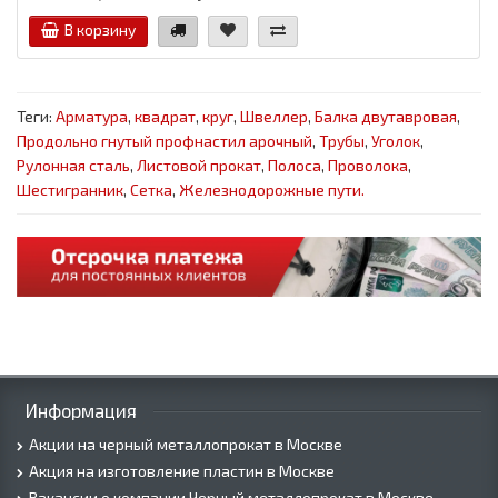
В корзину
Теги:
Арматура
,
квадрат
,
круг
,
Швеллер
,
Балка двутавровая
,
Продольно гнутый профнастил арочный
,
Трубы
,
Уголок
,
Рулонная сталь
,
Листовой прокат
,
Полоса
,
Проволока
,
Шестигранник
,
Сетка
,
Железнодорожные пути.
Информация
Акции на черный металлопрокат в Москве
Акция на изготовление пластин в Москве
Вакансии о компании Черный металлопрокат в Москве