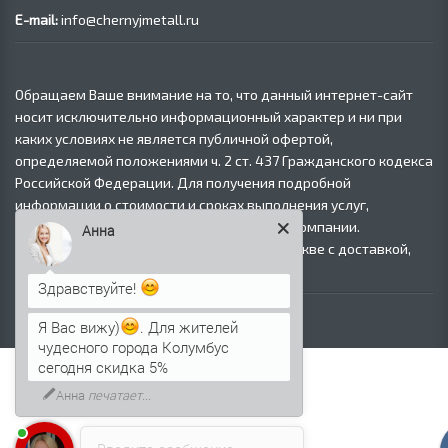
E-mail:
info@chernyjmetall.ru
Обращаем Ваше внимание на то, что данный интернет-сайт
носит исключительно информационный характер и ни при
каких условиях не является публичной офертой,
определяемой положениями ч. 2 ст. 437 Гражданского кодекса
Российской Федерации. Для получения подробной
информации о стоимости и сроках выполнения услуг,
пожалуйста, обращайтесь к сотрудникам компании.
Анна
© Продажа черного металлопроката в Москве с доставкой,
2008–2026.
Здравствуйте!
Я Вас вижу)
. Для жителей
чудесного города Колумбус
сегодня скидка 5%
Анна
печатает...