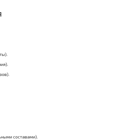
я
ты).
ия).
вов).
льными составами).