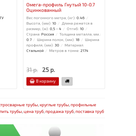
Омега-профиль Гнутый 10-0.7
Омега-пр
Оцинкованный
Оцинков
ТУ
Вес погонного метра, (кг):
0.46
Вес погонно
Высота, (мм):
10
Длина режется в
Высота, (мм
размер, (м):
0,5 - 4
Отгиб:
10
размер, (м)
Страна:
Россия
Толщина металла, мм.:
Страна:
Рос
0.7
Ширина полок, (мм):
18
Ширина
0.7
Ширин
профиля, (мм):
30
Материал:
профиля, (м
Стальной
Метров в тонне:
2174
Стальной
31 р.
25 р.
40 р.
В корзину
В кор
ктросварные трубы
,
круглые трубы
,
профильные
пить трубы
,
цена труб
,
продажа труб
,
поставка труб