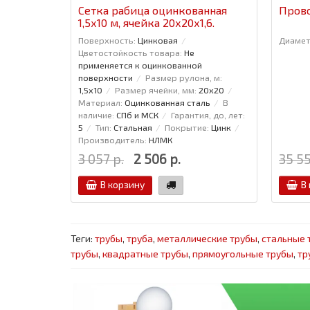
Сетка рабица оцинкованная
Прово
1,5x10 м, ячейка 20x20x1,6.
Поверхность:
Цинковая
Диамет
Цветостойкость товара:
Не
применяется к оцинкованной
поверхности
Размер рулона, м:
1,5x10
Размер ячейки, мм:
20x20
Материал:
Оцинкованная сталь
В
наличие:
СПб и МСК
Гарантия, до, лет:
5
Тип:
Стальная
Покрытие:
Цинк
Производитель:
НЛМК
3 057 р.
2 506 р.
35 55
В корзину
В
Теги:
трубы
,
труба
,
металлические трубы
,
стальные 
трубы
,
квадратные трубы
,
прямоугольные трубы
,
тр