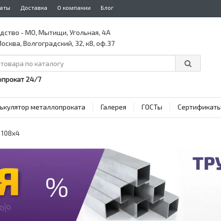
аты
Доставка
О компании
Блог
дство - МО, Мытищи, Угольная, 4А
осква, Волгоградский, 32, к8, оф.37
прокат 24/7
ькулятор металлопроката
Галерея
ГОСТы
Сертификат
 108x4