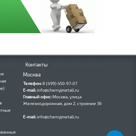
Контакты
ые
Москва
ная
Телефон:
8 (499) 450‑97-07
е)
E-mail:
info@chernyjmetall.ru
Главный офис:
Москва, улица
е
Железнодорожная, дом 2, строение 36
атные
E-mail:
info@chernyjmetall.ru
ованные