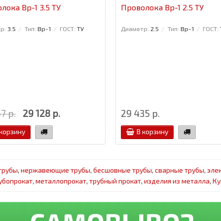
лока Вр-1 3.5 ТУ
Проволока Вр-1 2.5 ТУ
р:
3.5
Тип:
Вр-1
ГОСТ:
ТУ
Диаметр:
2.5
Тип:
Вр-1
ГОСТ:
7 р.
29 128 р.
29 435 р.
 корзину
В корзину
трубы
,
нержавеющие трубы
,
бесшовные трубы
,
сварные трубы
,
эле
убопрокат
,
металлопрокат
,
трубный прокат
,
изделия из металла
,
Ку