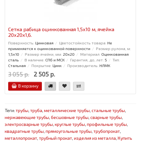
Сетка рабица оцинкованная 1,5x10 м, ячейка
20x20x1,6.
Поверхность:
Цинковая
Цветостойкость товара:
Не
применяется к оцинкованной поверхности
Размер рулона, м:
1,5x10
Размер ячейки, мм:
20x20
Материал:
Оцинкованная
сталь
В наличие:
СПб и МСК
Гарантия, до, лет:
5
Тип:
Стальная
Покрытие:
Цинк
Производитель:
НЛМК
3 055 р.
2 505 р.
В корзину
Теги:
трубы
,
труба
,
металлические трубы
,
стальные трубы
,
нержавеющие трубы
,
бесшовные трубы
,
сварные трубы
,
электросварные трубы
,
круглые трубы
,
профильные трубы
,
квадратные трубы
,
прямоугольные трубы
,
трубопрокат
,
металлопрокат
,
трубный прокат
,
изделия из металла
,
Купить