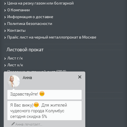
Цена на резку газом или болгаркой
О Компании
Информация о доставке
Политика безопасности
Контакты
Прайс лист на черный металлопрокат в Москве
Листовой прокат
Лист г/к
Лист х/к
Просечно-вытяжной лист (ПВЛ)
Анна
Лист рифленый
Лист оцинкованный
Здравствуйте!
Трубы
Я Вас вижу)
. Для жителей
Трубы горячедеформированные
чудесного города Колумбус
Труба холоднодеформированная
сегодня скидка 5%
Трубы ВГП (Водогазопроводные)
Анна
печатает...
Трубы ВГП оцинкованные