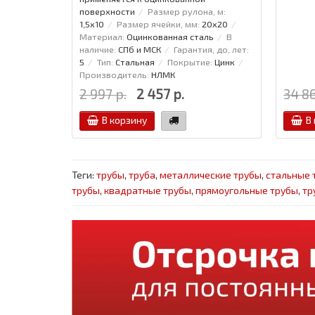
поверхности
Размер рулона, м:
1,5x10
Размер ячейки, мм:
20x20
Материал:
Оцинкованная сталь
В
наличие:
СПб и МСК
Гарантия, до, лет:
5
Тип:
Стальная
Покрытие:
Цинк
Производитель:
НЛМК
2 997 р.
2 457 р.
34 86
В корзину
В
Теги:
трубы
,
труба
,
металлические трубы
,
стальные 
трубы
,
квадратные трубы
,
прямоугольные трубы
,
тр