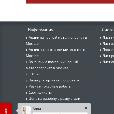
Информация
Листо
Акции на черный металлопрокат в
Лист г
Москве
Лист х
Акция на изготовление пластин в
Просеч
Москве
Лист 
Вакансии о компании Черный
Лист 
металлопрокат в Москве
ГОСТы
Калькулятор металлопроката
Резка и токарные работы
Сертификаты
Цена на лазерную резку стали
Цена на плазменую резку стали
Анна
Цена на резку газом или болгаркой