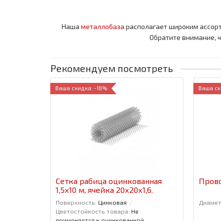
Наша
металлобаза
располагает широким ассор
Обратите внимание, 
Рекомендуем посмотреть
Ваша скидка: -18%
Ваша ск
Сетка рабица оцинкованная
Прово
1,5x10 м, ячейка 20x20x1,6.
Поверхность:
Цинковая
Диамет
Цветостойкость товара:
Не
применяется к оцинкованной