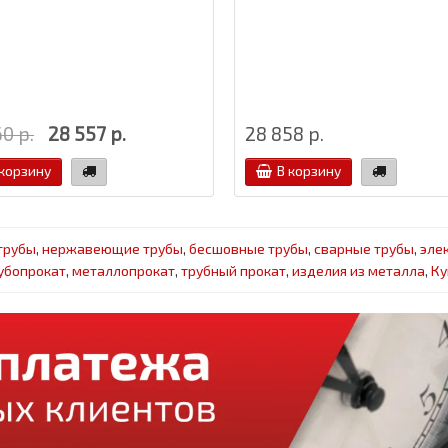
0 р.
28 557 р.
28 858 р.
 корзину
В корзину
трубы
,
нержавеющие трубы
,
бесшовные трубы
,
сварные трубы
,
эле
убопрокат
,
металлопрокат
,
трубный прокат
,
изделия из металла
,
Ку