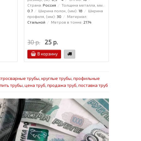
Страна:
Россия
Толщина металла, мм.:
Страна:
Рос
0.7
Ширина полок, (мм):
18
Ширина
0.7
Ширин
профиля, (мм):
30
Материал:
профиля, (м
Стальной
Метров в тонне:
2174
Стальной
30 р.
25 р.
39 р.
В корзину
В кор
ктросварные трубы
,
круглые трубы
,
профильные
пить трубы
,
цена труб
,
продажа труб
,
поставка труб