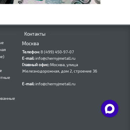
Контакты
ые
Москва
ная
Телефон:
8 (499) 450‑97-07
е)
E-mail:
info@chernyjmetall.ru
Главный офис:
Москва, улица
е
Железнодорожная, дом 2, строение 36
атные
E-mail:
info@chernyjmetall.ru
ованные