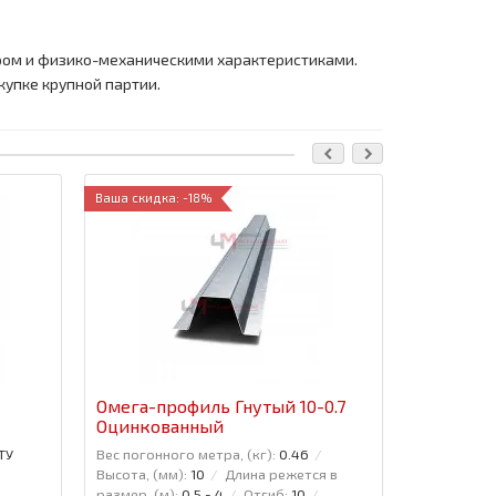
ом и физико-механическими характеристиками.
купке крупной партии.
Ваша скидка: -18%
Омега-профиль Гнутый 10-0.7
Омега-пр
Оцинкованный
Оцинков
ТУ
Вес погонного метра, (кг):
0.46
Вес погонно
Высота, (мм):
10
Длина режется в
Высота, (мм
размер, (м):
0,5 - 4
Отгиб:
10
размер, (м)