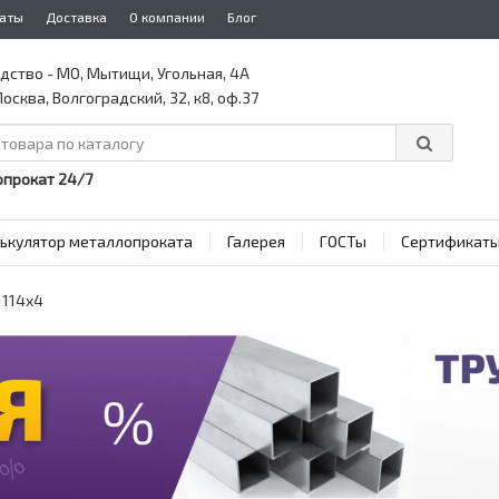
аты
Доставка
О компании
Блог
дство - МО, Мытищи, Угольная, 4А
осква, Волгоградский, 32, к8, оф.37
прокат 24/7
ькулятор металлопроката
Галерея
ГОСТы
Сертификат
 114x4