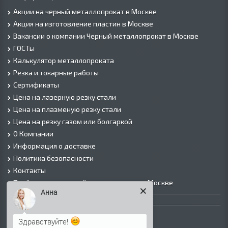
Акции на черный металлопрокат в Москве
Акция на изготовление пластин в Москве
Вакансии о компании Черный металлопрокат в Москве
ГОСТы
Калькулятор металлопроката
Резка и токарные работы
Сертификаты
Цена на лазерную резку стали
Цена на плазменую резку стали
Цена на резку газом или болгаркой
О Компании
Информация о доставке
Политика безопасности
Контакты
Прайс лист на черный металлопрокат в Москве
Анна
Листовой прокат
Лист г/к
Здравствуйте!