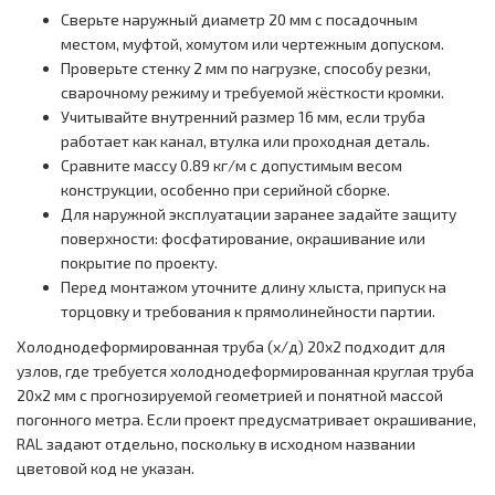
Сверьте наружный диаметр 20 мм с посадочным
местом, муфтой, хомутом или чертежным допуском.
Проверьте стенку 2 мм по нагрузке, способу резки,
сварочному режиму и требуемой жёсткости кромки.
Учитывайте внутренний размер 16 мм, если труба
работает как канал, втулка или проходная деталь.
Сравните массу 0.89 кг/м с допустимым весом
конструкции, особенно при серийной сборке.
Для наружной эксплуатации заранее задайте защиту
поверхности: фосфатирование, окрашивание или
покрытие по проекту.
Перед монтажом уточните длину хлыста, припуск на
торцовку и требования к прямолинейности партии.
Холоднодеформированная труба (х/д) 20x2 подходит для
узлов, где требуется холоднодеформированная круглая труба
20x2 мм с прогнозируемой геометрией и понятной массой
погонного метра. Если проект предусматривает окрашивание,
RAL задают отдельно, поскольку в исходном названии
цветовой код не указан.