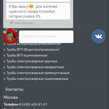
Лист х/к
Я Вас вижу)
. Для жителей
Просечно-вытяжной лист (ПВЛ)
чудесного города Колумбус
Лист рифленый
сегодня скидка 5%
Лист оцинкованный
Анна
печатает...
Трубы
Введите сообщение
Трубы горячедеформированные
Труба холоднодеформированная
Трубы ВГП (Водогазопроводные)
Трубы ВГП оцинкованные
Трубы электросварные круглые
Трубы электросварные квадратные
Трубы электросварные прямоугольные
Трубы электросварные оцинкованные
Контакты
Москва
Телефон:
8 (499) 450‑97-07