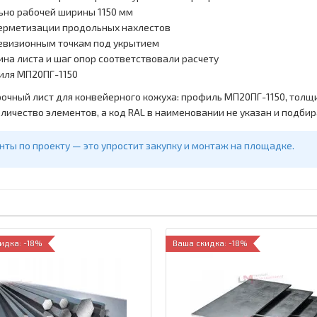
ьно рабочей ширины 1150 мм
герметизации продольных нахлестов
ревизионным точкам под укрытием
ина листа и шаг опор соответствовали расчету
филя МП20ПГ-1150
очный лист для конвейерного кожуха: профиль МП20ПГ-1150, толщи
личество элементов, а код RAL в наименовании не указан и подбир
ты по проекту — это упростит закупку и монтаж на площадке.
идка: -18%
Ваша скидка: -18%