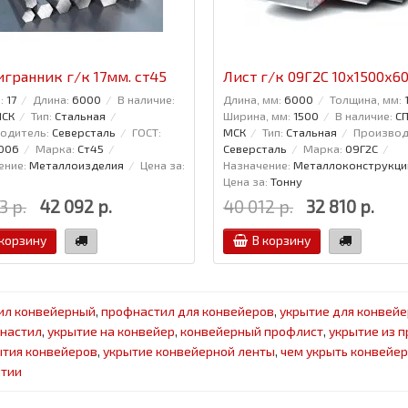
гранник г/к 17мм. ст45
Лист г/к 09Г2С 10х1500х6
:
17
Длина:
6000
В наличие:
Длина, мм:
6000
Толщина, мм:
МСК
Тип:
Стальная
Ширина, мм:
1500
В наличие:
СП
одитель:
Северсталь
ГОСТ:
МСК
Тип:
Стальная
Производ
006
Марка:
Ст45
Северсталь
Марка:
09Г2С
ение:
Металлоизделия
Цена за:
Назначение:
Металлоконструкци
Цена за:
Тонну
3 р.
42 092 р.
40 012 р.
32 810 р.
 корзину
В корзину
ил конвейерный
,
профнастил для конвейеров
,
укрытие для конвейе
настил
,
укрытие на конвейер
,
конвейерный профлист
,
укрытие из 
тия конвейеров
,
укрытие конвейерной ленты
,
чем укрыть конвейер
ытии