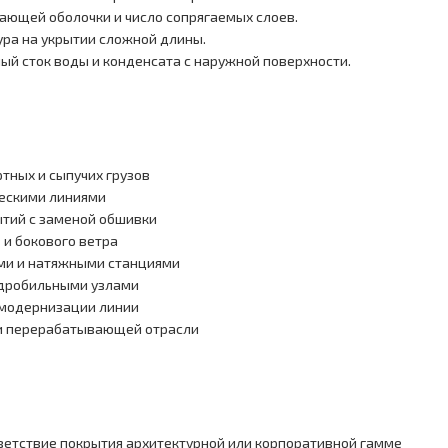
ающей оболочки и число сопрягаемых слоев.
ра на укрытии сложной длины.
й сток воды и конденсата с наружной поверхности.
тных и сыпучих грузов
ескими линиями
тий с заменой обшивки
 и бокового ветра
ми и натяжными станциями
 дробильными узлами
 модернизации линии
 и перерабатывающей отрасли
тветствие покрытия архитектурной или корпоративной гамме