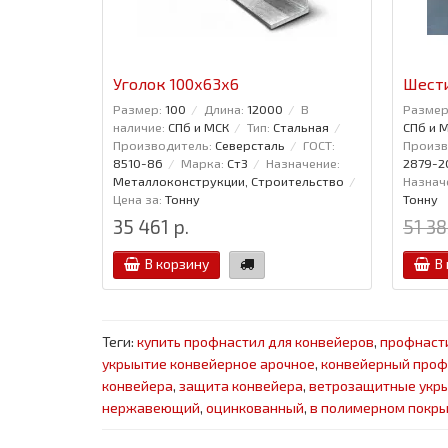
Уголок 100x63x6
Шести
Размер:
100
Длина:
12000
В
Размер
наличие:
СПб и МСК
Тип:
Стальная
СПб и 
Производитель:
Северсталь
ГОСТ:
Произв
8510-86
Марка:
Ст3
Назначение:
2879-2
Металлоконструкции, Строительство
Назнач
Цена за:
Тонну
Тонну
35 461 р.
51 38
В корзину
В
Теги:
купить профнастил для конвейеров
,
профнаст
укрыытие конвейерное арочное
,
конвейерный проф
конвейера
,
защита конвейера
,
ветрозащитные укры
нержавеющий
,
оцинкованный
,
в полимерном покр