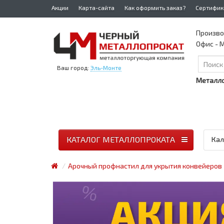
Акции
Карта-сайта
Как оформить заказ?
Сертифик
Произво
Офис - М
Ваш город:
Эль-Монте
Металло
КАТАЛОГ МЕТАЛЛОПРОКАТА
Кал
Арочный профнастил для укрытия конвейеров