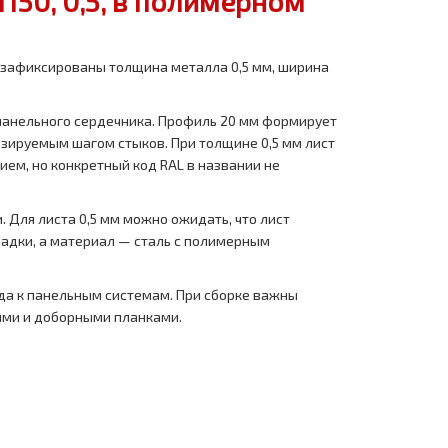
50, 0,5, в полимерном
 зафиксированы толщина металла 0,5 мм, ширина
панельного сердечника. Профиль 20 мм формирует
озируемым шагом стыков. При толщине 0,5 мм лист
ем, но конкретный код RAL в названии не
 Для листа 0,5 мм можно ожидать, что лист
ладки, а материал — сталь с полимерным
да к панельным системам. При сборке важны
иями и доборными планками.