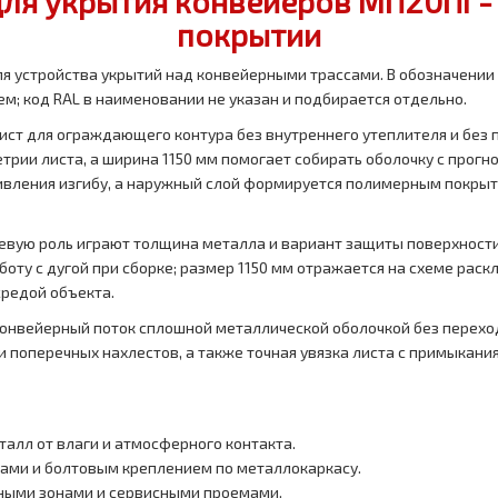
ля укрытия конвейеров МП20ПГ-11
покрытии
я устройства укрытий над конвейерными трассами. В обозначении
м; код RAL в наименовании не указан и подбирается отдельно.
ст для ограждающего контура без внутреннего утеплителя и без 
трии листа, а ширина 1150 мм помогает собирать оболочку с прогн
вления изгибу, а наружный слой формируется полимерным покрыти
евую роль играют толщина металла и вариант защиты поверхности.
оту с дугой при сборке; размер 1150 мм отражается на схеме раск
средой объекта.
конвейерный поток сплошной металлической оболочкой без перехо
и поперечных нахлестов, а также точная увязка листа с примыкан
алл от влаги и атмосферного контакта.
ами и болтовым креплением по металлокаркасу.
нными зонами и сервисными проемами.