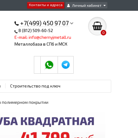
Контакты и адреса
Личный кабинет
+7(499) 450 97 07
8 (812) 509-60-52
0
E-mail: info@chernyjmetall.ru
Металлобаза в СПб и МСК
ы
Строительство под ключ
 в полимерном покрытии