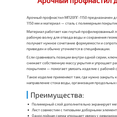
Арочный профнастил д
Арочный профнастил МП20ПГ-1150 предназначен дл
1150 мм и материал — сталь с полимерным покрытие
Материал работает как гнутый профилированный ли
рабочую волну для отвода воды и сохранения геоме
получает нужное сочетание формуемости и сопроти
приведен и обычно уточняется в спецификации.
Если сравнивать позиции внутри одной серии, ключ
снижает собственную массу укрытия и упрощает раб
покрытием — помогает увязать изделие с рабочей 
Такое изделие применяют там, где нужно закрыть 
направление стока воды, организация продольных 
Преимущества:
Полимерный слой дополнительно экранирует мет
Лист совместим с типовыми доборными элемент
Однослойная схема упрощает увязку с ревизио