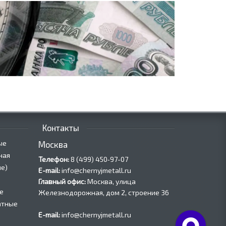
Контакты
ые
Москва
ная
Телефон:
8 (499) 450‑97-07
е)
E-mail:
info@chernyjmetall.ru
Главный офис:
Москва, улица
е
Железнодорожная, дом 2, строение 36
атные
E-mail:
info@chernyjmetall.ru