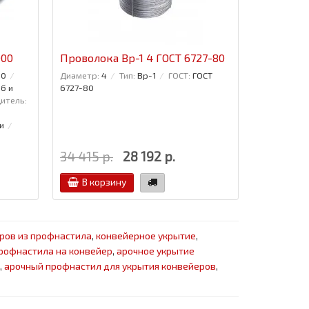
000
Проволока Вр-1 4 ГОСТ 6727-80
Проволок
10
Диаметр:
4
Тип:
Вр-1
ГОСТ:
ГОСТ
Диаметр:
2
б и
6727-80
итель:
и
34 415 р.
28 192 р.
29 435 р
В корзину
В кор
ров из профнастила
,
конвейерное укрытие
,
профнастила на конвейер
,
арочное укрытие
,
арочный профнастил для укрытия конвейеров
,