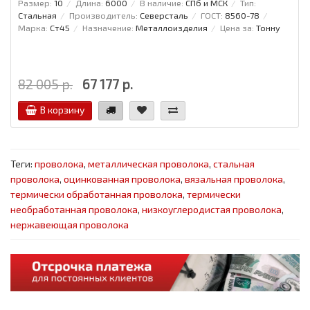
Размер:
10
Длина:
6000
В наличие:
СПб и МСК
Тип:
Стальная
Производитель:
Северсталь
ГОСТ:
8560-78
Марка:
Ст45
Назначение:
Металлоизделия
Цена за:
Тонну
82 005 р.
67 177 р.
В корзину
Теги:
проволока
,
металлическая проволока
,
стальная
проволока
,
оцинкованная проволока
,
вязальная проволока
,
термически обработанная проволока
,
термически
необработанная проволока
,
низкоуглеродистая проволока
,
нержавеющая проволока