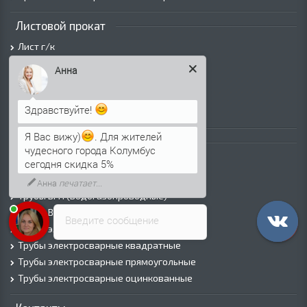
Листовой прокат
Лист г/к
Лист х/к
Просечно-вытяжной лист (ПВЛ)
Анна
Лист рифленый
Лист оцинкованный
Здравствуйте!
Трубы
Я Вас вижу)
. Для жителей
чудесного города Колумбус
Трубы горячедеформированные
сегодня скидка 5%
Труба холоднодеформированная
Трубы ВГП (Водогазопроводные)
Трубы ВГП оцинкованные
Введите сообщение
Трубы электросварные круглые
Трубы электросварные квадратные
Трубы электросварные прямоугольные
Трубы электросварные оцинкованные