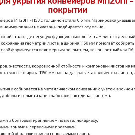
ля укрытия конвейеров МП20ПГ-11
покрытии
йеров МП20ПГ-1150 с толщиной стали 0,6 мм. Маркировка указыва
в наименовании не указан и подбирается отдельно.
нной стали, где несущую функцию выполняет сам лист; отдельный
 сохранения геометрии листа, а ширина 1150 мм помогает собират
 слой формируется полимерным покрытием, но конкретный код RAL 
ров: жесткости, коррозионной стойкости и компоновки листов на к
оста массы; ширина 1150 мм важна для расчета количества листов
ытия и собирается на металлическом основании с учетом арочной
и, доборы и герметизация работали как единая система.
ами и болтовым креплением по металлокаркасу.
нными зонами и сервисными проемами.
ающей оболочки и число сопрягаемых слоев.