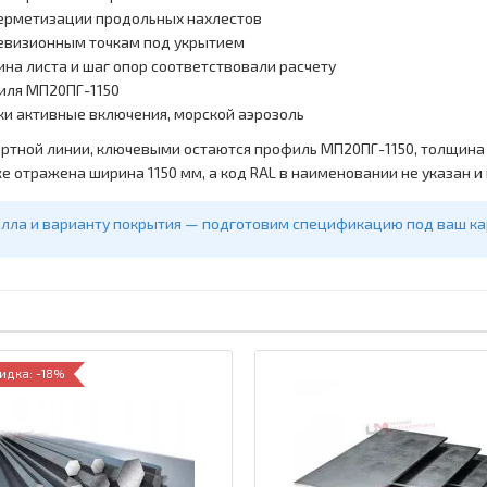
герметизации продольных нахлестов
ревизионным точкам под укрытием
ина листа и шаг опор соответствовали расчету
филя МП20ПГ-1150
ски активные включения, морской аэрозоль
ртной линии, ключевыми остаются профиль МП20ПГ-1150, толщина 0
 отражена ширина 1150 мм, а код RAL в наименовании не указан и
алла и варианту покрытия — подготовим спецификацию под ваш ка
идка: -18%