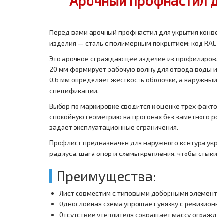
Арочный профнастил д
Перед вами арочный профнастил для укрытия конве
изделия — сталь с полимерным покрытием; код RAL 
Это арочное ограждающее изделие из профилирова
20 мм формирует рабочую волну для отвода воды и
0,6 мм определяет жесткость оболочки, а наружный
спецификации.
Выбор по маркировке сводится к оценке трех факто
спокойную геометрию на прогонах без заметного р
задает эксплуатационные ограничения.
Профлист предназначен для наружного контура укр
радиуса, шага опор и схемы крепления, чтобы стык
Преимущества:
Лист совместим с типовыми доборными элемент
Однослойная схема упрощает увязку с ревизио
Отсутствие утеплителя сокращает массу огражд