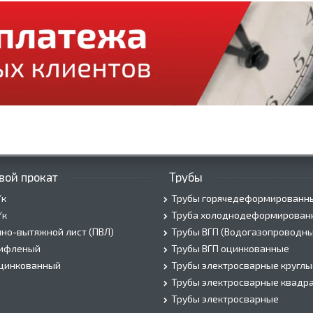
вой прокат
Трубы
/к
Трубы горячедеформированн
/к
Труба холоднодеформирован
но-вытяжной лист (ПВЛ)
Трубы ВГП (Водогазопроводны
рифленый
Трубы ВГП оцинкованные
оцинкованный
Трубы электросварные круглы
Трубы электросварные квадр
Трубы электросварные