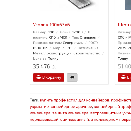
Уголок 100x63x6
Шести
Размер:
100
Длина:
12000
В
Размер
наличие:
СПб и МСК
Тип:
Стальная
СПб и 
Производитель:
Северсталь
ГОСТ:
Произв
8510-86
Марка:
Ст3
Назначение:
2879-2
Металлоконструкции, Строительство
Назнач
Цена за:
Тонну
Тонну
35 476 р.
51 40
В корзину
В
Теги:
купить профнастил для конвейеров
,
профнаст
укрыытие конвейерное арочное
,
конвейерный проф
конвейера
,
защита конвейера
,
ветрозащитные укры
нержавеющий
,
оцинкованный
,
в полимерном покр