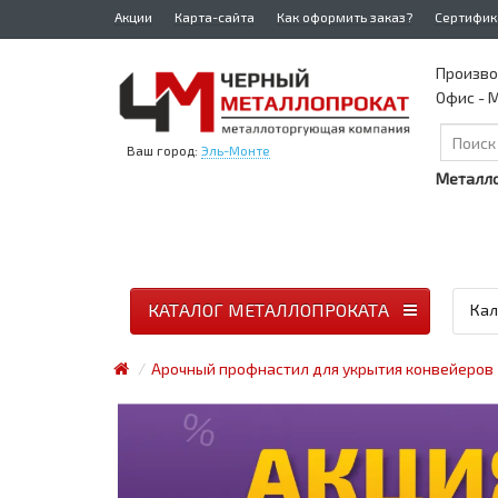
Акции
Карта-сайта
Как оформить заказ?
Сертифик
Произво
Офис - М
Ваш город:
Эль-Монте
Металло
КАТАЛОГ МЕТАЛЛОПРОКАТА
Кал
Арочный профнастил для укрытия конвейеров