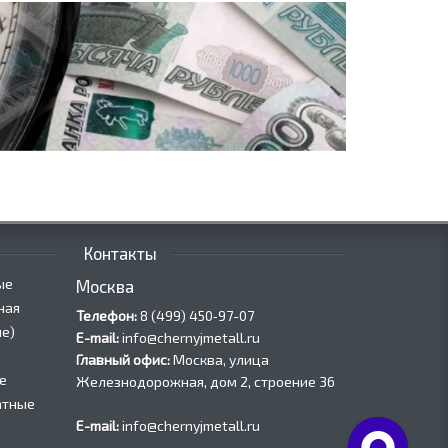
Контакты
ые
Москва
ная
Телефон:
8 (499) 450‑97-07
е)
E-mail:
info@chernyjmetall.ru
Главный офис:
Москва, улица
е
Железнодорожная, дом 2, строение 36
атные
E-mail:
info@chernyjmetall.ru