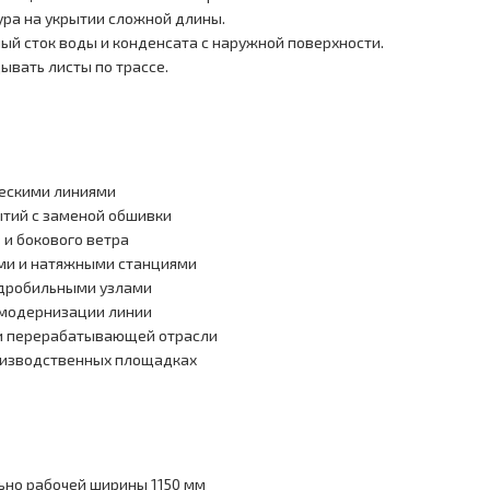
ра на укрытии сложной длины.
й сток воды и конденсата с наружной поверхности.
ывать листы по трассе.
ескими линиями
тий с заменой обшивки
 и бокового ветра
ми и натяжными станциями
 дробильными узлами
 модернизации линии
 и перерабатывающей отрасли
оизводственных площадках
ьно рабочей ширины 1150 мм