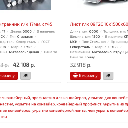
гранник г/к 17мм. ст45
Лист г/к 09Г2С 10х1500х6
:
17
Длина:
6000
В наличие:
Длина, мм:
6000
Толщина, мм:
МСК
Тип:
Стальная
Ширина, мм:
1500
В наличие:
СП
одитель:
Северсталь
ГОСТ:
МСК
Тип:
Стальная
Производ
006
Марка:
Ст45
Северсталь
Марка:
09Г2С
ение:
Металлоизделия
Цена за:
Назначение:
Металлоконструкци
Цена за:
Тонну
3 р.
42 108 р.
32 918 р.
 корзину
В корзину
ил конвейерный
,
профнастил для конвейеров
,
укрытие для конвейе
настил
,
укрытие на конвейер
,
конвейерный профлист
,
укрытие из 
тия конвейеров
,
укрытие конвейерной ленты
,
чем укрыть конвейер
ытии