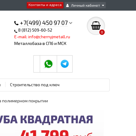
Контакты и адреса
Личный кабинет
+7(499) 450 97 07
8 (812) 509-60-52
0
E-mail: info@chernyjmetall.ru
Металлобаза в СПб и МСК
ы
Строительство под ключ
 в полимерном покрытии