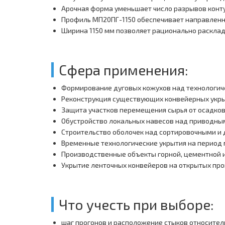
Арочная форма уменьшает число разрывов конту
Профиль МП20ПГ-1150 обеспечивает направленны
Ширина 1150 мм позволяет рационально расклад
Сфера применения:
Формирование дуговых кожухов над технологич
Реконструкция существующих конвейерных укры
Защита участков перемещения сырья от осадков
Обустройство локальных навесов над приводны
Строительство оболочек над сортировочными и
Временные технологические укрытия на период
Производственные объекты горной, цементной
Укрытие ленточных конвейеров на открытых пр
Что учесть при выборе:
шаг прогонов и расположение стыков относител