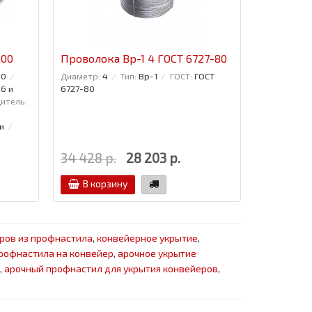
000
Проволока Вр-1 4 ГОСТ 6727-80
Проволок
10
Диаметр:
4
Тип:
Вр-1
ГОСТ:
ГОСТ
Диаметр:
2
б и
6727-80
итель:
и
34 428 р.
28 203 р.
29 447 
В корзину
В кор
ров из профнастила
,
конвейерное укрытие
,
профнастила на конвейер
,
арочное укрытие
,
арочный профнастил для укрытия конвейеров
,