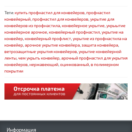
Теги:
купить профнастил для конвейеров
,
профнастил
конвейерный
,
профнастил для конвейеров
,
укрытие для
конвейеров из профнастила
,
конвейерное укрытие
,
укрыытие
конвейерное арочное
,
конвейерный профнастил
,
укрытие на
конвейер
,
конвейерный профлист
,
укрытие из профнастила на
конвейер
,
арочное укрытие конвейера
,
защита конвейера
,
ветрозащитные укрытия конвейеров
,
укрытие конвейерной
ленты
,
чем укрыть конвейер
,
арочный профнастил для укрытия
конвейеров
,
нержавеющий
,
оцинкованный
,
в полимерном
покрытии
Информация