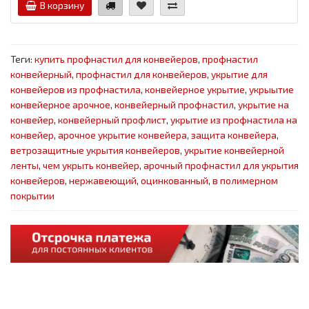
В корзину
Теги:
купить профнастил для конвейеров
,
профнастил
конвейерный
,
профнастил для конвейеров
,
укрытие для
конвейеров из профнастила
,
конвейерное укрытие
,
укрыытие
конвейерное арочное
,
конвейерный профнастил
,
укрытие на
конвейер
,
конвейерный профлист
,
укрытие из профнастила на
конвейер
,
арочное укрытие конвейера
,
защита конвейера
,
ветрозащитные укрытия конвейеров
,
укрытие конвейерной
ленты
,
чем укрыть конвейер
,
арочный профнастил для укрытия
конвейеров
,
нержавеющий
,
оцинкованный
,
в полимерном
покрытии