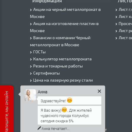
Информация
Листо
Акции на черный металлопрокат в
Лист г
Москве
Лист х
Акция на изготовление пластин в
Просеч
Москве
Лист 
Вакансии о компании Черный
Лист 
металлопрокат в Москве
ГОСТы
Калькулятор металлопроката
Резка и токарные работы
Сертификаты
Цена на лазерную резку стали
Цена на плазменую резку стали
Анна
Есть вопросы? Напишите, мы онлайн
Цена на резку газом или болгаркой
Здравствуйте!
О Компании
Информация о доставке
Я Вас вижу)
. Для жителей
чудесного города Колумбус
Политика безопасности
сегодня скидка 5%
Контакты
Анна
печатает...
Прайс лист на черный металлопрокат