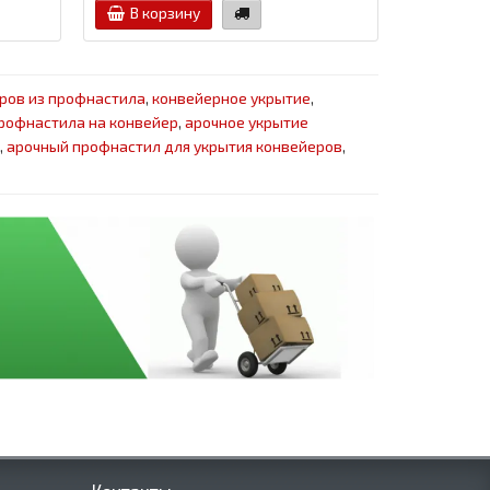
В корзину
В кор
ров из профнастила
,
конвейерное укрытие
,
профнастила на конвейер
,
арочное укрытие
,
арочный профнастил для укрытия конвейеров
,