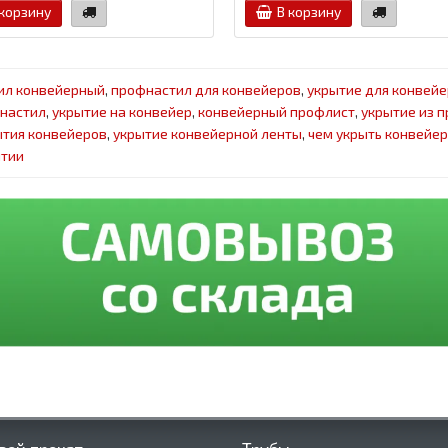
 корзину
В корзину
ил конвейерный
,
профнастил для конвейеров
,
укрытие для конвейе
настил
,
укрытие на конвейер
,
конвейерный профлист
,
укрытие из 
тия конвейеров
,
укрытие конвейерной ленты
,
чем укрыть конвейер
ытии