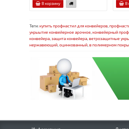
В корзину
В
Теги:
купить профнастил для конвейеров
,
профнаст
укрыытие конвейерное арочное
,
конвейерный проф
конвейера
,
защита конвейера
,
ветрозащитные укры
нержавеющий
,
оцинкованный
,
в полимерном покр