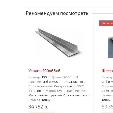
Рекомендуем посмотреть
Ваша ск
Уголок 100x63x6
Шести
Размер:
100
Длина:
12000
В
Размер
наличие:
СПб и МСК
Тип:
Стальная
СПб и 
Производитель:
Северсталь
ГОСТ:
Произв
8510-86
Марка:
Ст3
Назначение:
2879-2
Металлоконструкции, Строительство
Назнач
Цена за:
Тонну
Тонну
34 752 р.
50 35