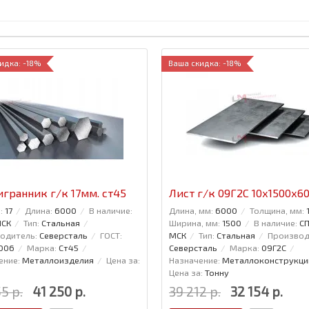
идка: -18%
Ваша скидка: -18%
гранник г/к 17мм. ст45
Лист г/к 09Г2С 10х1500х6
:
17
Длина:
6000
В наличие:
Длина, мм:
6000
Толщина, мм:
МСК
Тип:
Стальная
Ширина, мм:
1500
В наличие:
СП
одитель:
Северсталь
ГОСТ:
МСК
Тип:
Стальная
Производ
006
Марка:
Ст45
Северсталь
Марка:
09Г2С
ение:
Металлоизделия
Цена за:
Назначение:
Металлоконструкци
Цена за:
Тонну
5 р.
41 250 р.
39 212 р.
32 154 р.