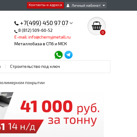
Контакты и адреса
Личный кабинет
+7(499) 450 97 07
8 (812) 509-60-52
0
E-mail: info@chernyjmetall.ru
Металлобаза в СПб и МСК
ы
Строительство под ключ
в полимерном покрытии