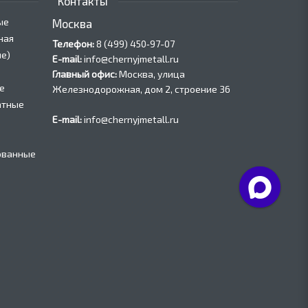
Контакты
ые
Москва
ная
Телефон:
8 (499) 450‑97-07
е)
E-mail:
info@chernyjmetall.ru
Главный офис:
Москва, улица
е
Железнодорожная, дом 2, строение 36
атные
E-mail:
info@chernyjmetall.ru
ованные