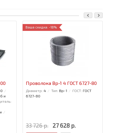
Ваша скидка: -18%
000
Проволока Вр-1 4 ГОСТ 6727-80
Проволок
10
Диаметр:
4
Тип:
Вр-1
ГОСТ:
ГОСТ
Диаметр:
2
б и
6727-80
итель:
и
33 726 р.
27 628 р.
28 846 