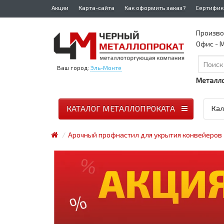
Акции
Карта-сайта
Как оформить заказ?
Сертифик
Произво
Офис - М
Ваш город:
Эль-Монте
Металло
КАТАЛОГ МЕТАЛЛОПРОКАТА
Кал
Арочный профнастил для укрытия конвейеров