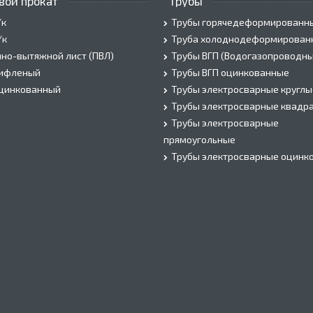
вой прокат
Трубы
/к
Трубы горячедеформированн
/к
Труба холоднодеформирован
но-вытяжной лист (ПВЛ)
Трубы ВГП (Водогазопроводны
рифленый
Трубы ВГП оцинкованные
оцинкованный
Трубы электросварные круглы
Трубы электросварные квадр
Трубы электросварные
прямоугольные
Трубы электросварные оцинк