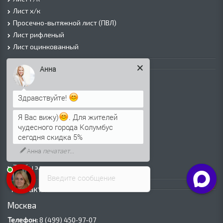
Лист х/к
Просечно-вытяжной лист (ПВЛ)
Лист рифленый
Лист оцинкованный
Трубы
Анна
Трубы горячедеформированные
Труба холоднодеформированная
Здравствуйте!
Трубы ВГП (Водогазопроводные)
Я Вас вижу)
. Для жителей
Трубы ВГП оцинкованные
чудесного города Колумбус
Трубы электросварные круглые
сегодня скидка 5%
Трубы электросварные квадратные
Анна
печатает...
Трубы электросварные прямоугольные
Трубы электросварные оцинкованные
Введите сообщение
Контакты
Москва
Телефон:
8 (499) 450‑97-07