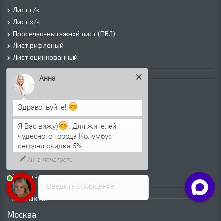
Лист г/к
Лист х/к
Просечно-вытяжной лист (ПВЛ)
Лист рифленый
Лист оцинкованный
Анна
Трубы
Трубы горячедеформированные
Труба холоднодеформированная
Здравствуйте!
Трубы ВГП (Водогазопроводные)
Я Вас вижу)
. Для жителей
Трубы ВГП оцинкованные
чудесного города Колумбус
Трубы электросварные круглые
сегодня скидка 5%
Трубы электросварные квадратные
Анна
печатает...
Трубы электросварные прямоугольные
Трубы электросварные оцинкованные
Введите сообщение
Контакты
Москва