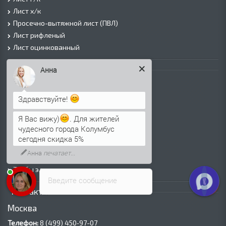
Лист х/к
Просечно-вытяжной лист (ПВЛ)
Лист рифленый
Лист оцинкованный
Трубы
Анна
Трубы горячедеформированные
Труба холоднодеформированная
Здравствуйте!
Трубы ВГП (Водогазопроводные)
Я Вас вижу)
. Для жителей
Трубы ВГП оцинкованные
чудесного города Колумбус
Трубы электросварные круглые
сегодня скидка 5%
Трубы электросварные квадратные
Анна
печатает...
Трубы электросварные прямоугольные
Трубы электросварные оцинкованные
Введите сообщение
Контакты
Москва
Телефон:
8 (499) 450‑97-07