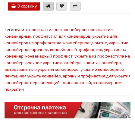
В корзину
Теги:
купить профнастил для конвейеров
,
профнастил
конвейерный
,
профнастил для конвейеров
,
укрытие для
конвейеров из профнастила
,
конвейерное укрытие
,
укрыытие
конвейерное арочное
,
конвейерный профнастил
,
укрытие на
конвейер
,
конвейерный профлист
,
укрытие из профнастила на
конвейер
,
арочное укрытие конвейера
,
защита конвейера
,
ветрозащитные укрытия конвейеров
,
укрытие конвейерной
ленты
,
чем укрыть конвейер
,
арочный профнастил для укрытия
конвейеров
,
нержавеющий
,
оцинкованный
,
в полимерном
покрытии