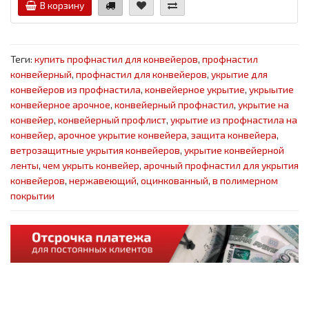
В корзину
Теги:
купить профнастил для конвейеров
,
профнастил
конвейерный
,
профнастил для конвейеров
,
укрытие для
конвейеров из профнастила
,
конвейерное укрытие
,
укрыытие
конвейерное арочное
,
конвейерный профнастил
,
укрытие на
конвейер
,
конвейерный профлист
,
укрытие из профнастила на
конвейер
,
арочное укрытие конвейера
,
защита конвейера
,
ветрозащитные укрытия конвейеров
,
укрытие конвейерной
ленты
,
чем укрыть конвейер
,
арочный профнастил для укрытия
конвейеров
,
нержавеющий
,
оцинкованный
,
в полимерном
покрытии