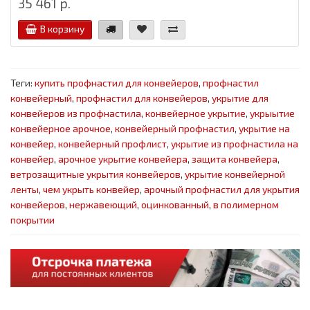
35 461 р.
В корзину
Теги:
купить профнастил для конвейеров
,
профнастил
конвейерный
,
профнастил для конвейеров
,
укрытие для
конвейеров из профнастила
,
конвейерное укрытие
,
укрыытие
конвейерное арочное
,
конвейерный профнастил
,
укрытие на
конвейер
,
конвейерный профлист
,
укрытие из профнастила на
конвейер
,
арочное укрытие конвейера
,
защита конвейера
,
ветрозащитные укрытия конвейеров
,
укрытие конвейерной
ленты
,
чем укрыть конвейер
,
арочный профнастил для укрытия
конвейеров
,
нержавеющий
,
оцинкованный
,
в полимерном
покрытии