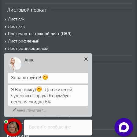
Листовой прокат
Лист г/к
Лист х/к
Просечно-вытяжной лист (ПВЛ)
Лист рифленый
Лист оцинкованный
Анна
Трубы
Трубы горячедеформированные
Здравствуйте!
Труба холоднодеформированная
Трубы ВГП (Водогазопроводные)
Я Вас вижу)
. Для жителей
Трубы ВГП оцинкованные
чудесного города Колумбус
Трубы электросварные круглые
сегодня скидка 5%
Трубы электросварные квадратные
Анна
печатает...
Трубы электросварные прямоугольные
Трубы электросварные оцинкованные
Введите сообщение
Контакты