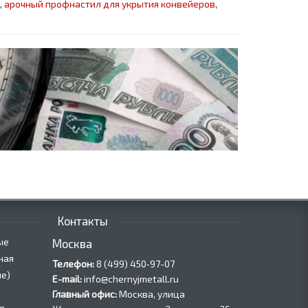
,
арочный профнастил для укрытия конвейеров
,
Контакты
ые
Москва
ная
Телефон:
8 (499) 450‑97-07
е)
E-mail:
info@chernyjmetall.ru
Главный офис:
Москва, улица
е