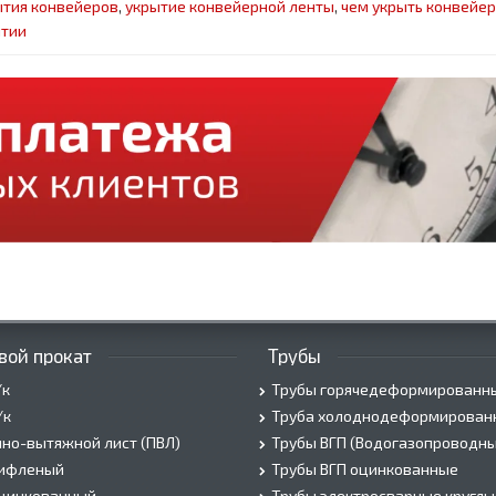
тия конвейеров
,
укрытие конвейерной ленты
,
чем укрыть конвейер
ытии
вой прокат
Трубы
/к
Трубы горячедеформированн
/к
Труба холоднодеформирован
но-вытяжной лист (ПВЛ)
Трубы ВГП (Водогазопроводны
рифленый
Трубы ВГП оцинкованные
оцинкованный
Трубы электросварные круглы