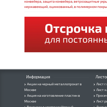
конвейера
,
защита конвейера
,
ветрозащитные укры
нержавеющий
,
оцинкованный
,
в полимерном покр
Информация
Листо
Акции на черный металлопрокат в
Лист г
Москве
Лист х
Акция на изготовление пластин в
Просеч
Москве
Лист 
Вакансии о компании Черный
Лист 