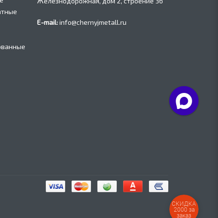
Железнодорожная, дом 2, строение 36
атные
E-mail:
info@chernyjmetall.ru
ованные
СКИДКА
2000 за
заказ