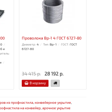
000
Проволока Вр-1 4 ГОСТ 6727-80
Проволок
10
Диаметр:
4
Тип:
Вр-1
ГОСТ:
ГОСТ
Диаметр:
2
б и
6727-80
итель:
и
34 415 р.
28 192 р.
29 435 р
В корзину
В кор
ров из профнастила
,
конвейерное укрытие
,
профнастила на конвейер
,
арочное укрытие