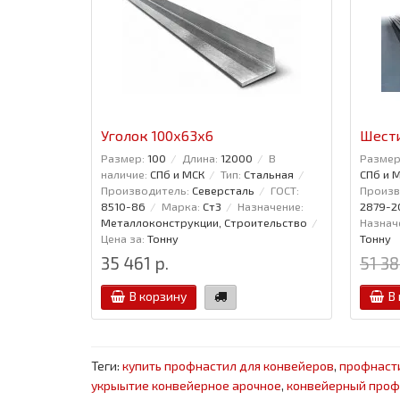
Уголок 100x63x6
Шести
Размер:
100
Длина:
12000
В
Размер
наличие:
СПб и МСК
Тип:
Стальная
СПб и 
Производитель:
Северсталь
ГОСТ:
Произв
8510-86
Марка:
Ст3
Назначение:
2879-2
Металлоконструкции, Строительство
Назнач
Цена за:
Тонну
Тонну
35 461 р.
51 38
В корзину
В
Теги:
купить профнастил для конвейеров
,
профнаст
укрыытие конвейерное арочное
,
конвейерный проф