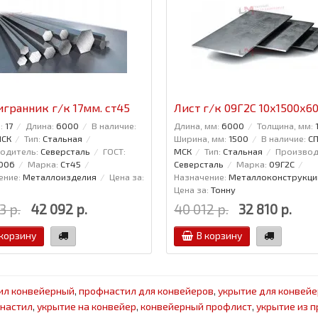
гранник г/к 17мм. ст45
Лист г/к 09Г2С 10х1500х6
:
17
Длина:
6000
В наличие:
Длина, мм:
6000
Толщина, мм:
МСК
Тип:
Стальная
Ширина, мм:
1500
В наличие:
СП
одитель:
Северсталь
ГОСТ:
МСК
Тип:
Стальная
Производ
006
Марка:
Ст45
Северсталь
Марка:
09Г2С
ение:
Металлоизделия
Цена за:
Назначение:
Металлоконструкци
Цена за:
Тонну
3 р.
42 092 р.
40 012 р.
32 810 р.
 корзину
В корзину
ил конвейерный
,
профнастил для конвейеров
,
укрытие для конвейе
настил
,
укрытие на конвейер
,
конвейерный профлист
,
укрытие из 