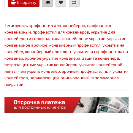
В корзину
Теги:
купить профнастил для конвейеров
,
профнастил
конвейерный
,
профнастил для конвейеров
,
укрытие для
конвейеров из профнастила
,
конвейерное укрытие
,
укрыытие
конвейерное арочное
,
конвейерный профнастил
,
укрытие на
конвейер
,
конвейерный профлист
,
укрытие из профнастила на
конвейер
,
арочное укрытие конвейера
,
защита конвейера
,
ветрозащитные укрытия конвейеров
,
укрытие конвейерной
ленты
,
чем укрыть конвейер
,
арочный профнастил для укрытия
конвейеров
,
нержавеющий
,
оцинкованный
,
в полимерном
покрытии