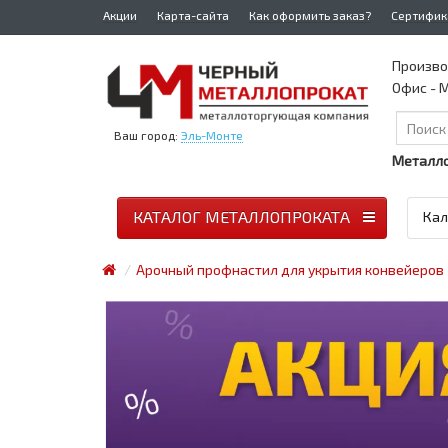
Акции
Карта-сайта
Как оформить заказ?
Сертифик
Произво
Офис - М
Ваш город:
Эль-Монте
Металло
КАТАЛОГ МЕТАЛЛОПРОКАТА
Кал
Арочный профнастил для укрытия конвейеров