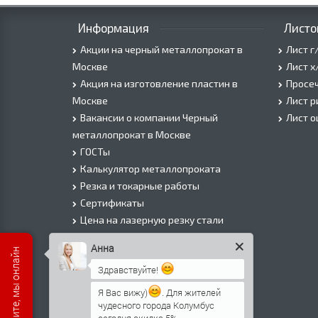
Информация
Листо
Акции на черный металлопрокат в
Лист г
Москве
Лист х
Акция на изготовление пластин в
Просеч
Москве
Лист 
Вакансии о компании Черный
Лист 
металлопрокат в Москве
ГОСТы
Калькулятор металлопроката
Резка и токарные работы
Сертификаты
Цена на лазерную резку стали
Цена на плазменую резку стали
Анна
Цена на резку газом или болгаркой
Здравствуйте!
О Компании
Информация о доставке
Я Вас вижу)
. Для жителей
чудесного города Колумбус
Политика безопасности
сегодня скидка 5%