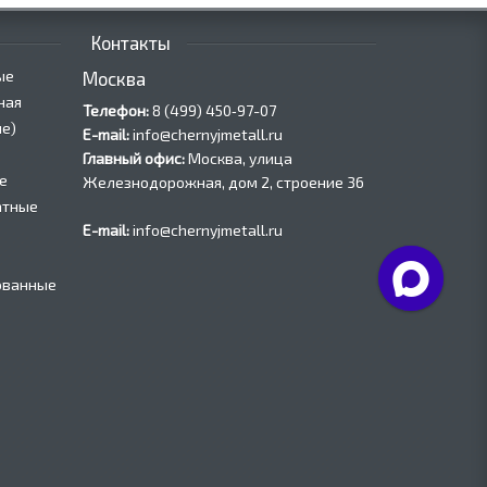
Контакты
ые
Москва
ная
Телефон:
8 (499) 450‑97-07
е)
E-mail:
info@chernyjmetall.ru
Главный офис:
Москва, улица
е
Железнодорожная, дом 2, строение 36
атные
E-mail:
info@chernyjmetall.ru
ованные