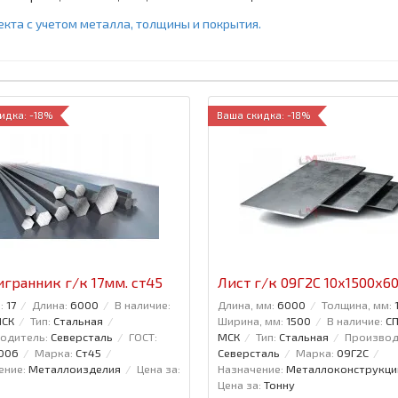
та с учетом металла, толщины и покрытия.
идка: -18%
Ваша скидка: -18%
гранник г/к 17мм. ст45
Лист г/к 09Г2С 10х1500х6
:
17
Длина:
6000
В наличие:
Длина, мм:
6000
Толщина, мм:
МСК
Тип:
Стальная
Ширина, мм:
1500
В наличие:
СП
одитель:
Северсталь
ГОСТ:
МСК
Тип:
Стальная
Производ
006
Марка:
Ст45
Северсталь
Марка:
09Г2С
ение:
Металлоизделия
Цена за:
Назначение:
Металлоконструкци
Цена за:
Тонну