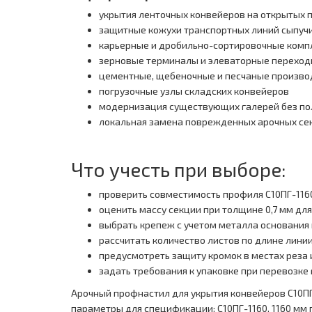
укрытия ленточных конвейеров на открытых
защитные кожухи транспортных линий сыпуч
карьерные и дробильно-сортировочные комп
зерновые терминалы и элеваторные перехо
цементные, щебеночные и песчаные произво
погрузочные узлы складских конвейеров
модернизация существующих галерей без по
локальная замена поврежденных арочных се
Что учесть при выборе:
проверить совместимость профиля С10ПГ-11
оценить массу секции при толщине 0,7 мм дл
выбрать крепеж с учетом металла основания
рассчитать количество листов по длине лини
предусмотреть защиту кромок в местах реза 
задать требования к упаковке при перевозке
Арочный профнастил для укрытия конвейеров С10ПГ
параметры для спецификации: С10ПГ-1160, 1160 мм 