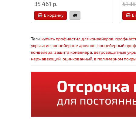
35 461 р.
51 38
В корзину
В
Теги:
купить профнастил для конвейеров
,
профнаст
укрыытие конвейерное арочное
,
конвейерный проф
конвейера
,
защита конвейера
,
ветрозащитные укры
нержавеющий
,
оцинкованный
,
в полимерном покр