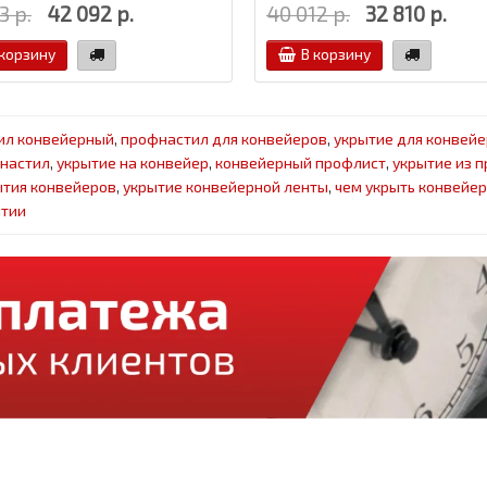
3 р.
42 092 р.
40 012 р.
32 810 р.
 корзину
В корзину
ил конвейерный
,
профнастил для конвейеров
,
укрытие для конвейе
настил
,
укрытие на конвейер
,
конвейерный профлист
,
укрытие из 
тия конвейеров
,
укрытие конвейерной ленты
,
чем укрыть конвейер
ытии