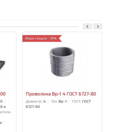
Ваша скидка: -18%
000
Проволока Вр-1 4 ГОСТ 6727-80
Проволок
10
Диаметр:
4
Тип:
Вр-1
ГОСТ:
ГОСТ
Диаметр:
2
б и
6727-80
итель:
и