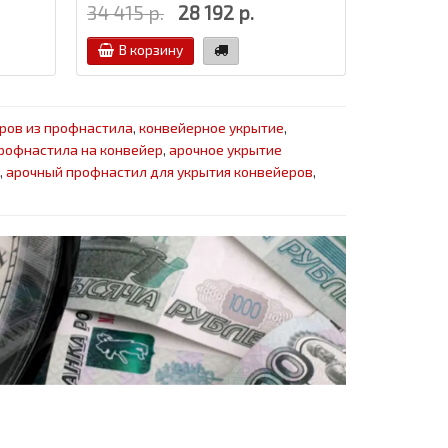
34 415 р.
28 192 р.
29 435 р
В корзину
В кор
ров из профнастила
,
конвейерное укрытие
,
профнастила на конвейер
,
арочное укрытие
,
арочный профнастил для укрытия конвейеров
,