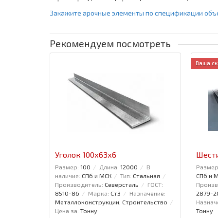
Закажите арочные элементы по спецификации объек
Рекомендуем посмотреть
Ваша ск
Уголок 100x63x6
Шести
Размер:
100
Длина:
12000
В
Размер
наличие:
СПб и МСК
Тип:
Стальная
СПб и 
Производитель:
Северсталь
ГОСТ:
Произв
8510-86
Марка:
Ст3
Назначение:
2879-2
Металлоконструкции, Строительство
Назнач
Цена за:
Тонну
Тонну