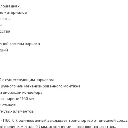
 площадках
их материалов
лексы
ды
дства
лной замены каркаса
кций
60 с существующим каркасом
я ручного или механизированного монтажа
 и вибрации конвейера
и и ширине 1160 мм
и стыков
 гнутых элементов
-1160, 0,7, оцинкованный закрывает транспортер от внешней сред
по ширине, металл 0,7 мм, исполнение — оцинкованная сталь.