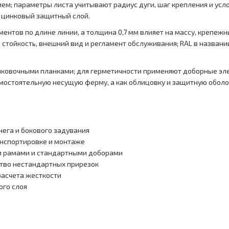
ем; параметры листа учитывают радиус дуги, шаг крепления и усл
и цинковый защитный слой.
ментов по длине линии, а толщина 0,7 мм влияет на массу, крепеж
стойкость, внешний вид и регламент обслуживания; RAL в названии
ыковочными планками; для герметичности применяют доборные эле
мостоятельную несущую ферму, а как облицовку и защитную оболо
нега и бокового задувания
анспортировке и монтаже
и рамами и стандартными доборами
тво нестандартных прирезок
расчета жесткости
ого слоя