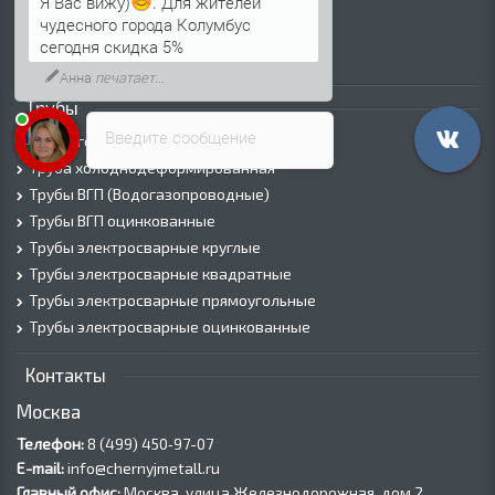
Я Вас вижу)
. Для жителей
Просечно-вытяжной лист (ПВЛ)
чудесного города Колумбус
Лист рифленый
сегодня скидка 5%
Лист оцинкованный
Анна
печатает...
Трубы
Введите сообщение
Трубы горячедеформированные
Труба холоднодеформированная
Трубы ВГП (Водогазопроводные)
Трубы ВГП оцинкованные
Трубы электросварные круглые
Трубы электросварные квадратные
Трубы электросварные прямоугольные
Трубы электросварные оцинкованные
Контакты
Москва
Телефон:
8 (499) 450‑97-07
E-mail:
info@chernyjmetall.ru
Главный офис:
Москва, улица Железнодорожная, дом 2,