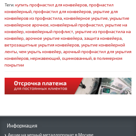
Теги:
купить профнастил для конвейеров
,
профнастил
конвейерный
,
профнастил для конвейеров
,
укрытие для
конвейеров из профнастила
,
конвейерное укрытие
,
укрыытие
конвейерное арочное
,
конвейерный профнастил
,
укрытие на
конвейер
,
конвейерный профлист
,
укрытие из профнастила на
конвейер
,
арочное укрытие конвейера
,
защита конвейера
,
ветрозащитные укрытия конвейеров
,
укрытие конвейерной
ленты
,
чем укрыть конвейер
,
арочный профнастил для укрытия
конвейеров
,
нержавеющий
,
оцинкованный
,
в полимерном
покрытии
Информация
Акции на черный металлопрокат в Москве