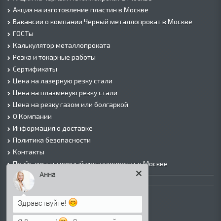
Акция на изготовление пластин в Москве
Вакансии о компании Черный металлопрокат в Москве
ГОСТы
Калькулятор металлопроката
Резка и токарные работы
Сертификаты
Цена на лазерную резку стали
Цена на плазменую резку стали
Цена на резку газом или болгаркой
О Компании
Информация о доставке
Политика безопасности
Контакты
Прайс лист на черный металлопрокат в Москве
Анна
Листовой прокат
Лист г/к
Здравствуйте!
Лист х/к