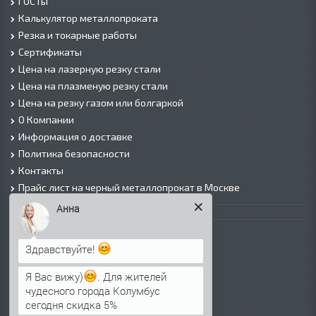
ГОСТы
Калькулятор металлопроката
Резка и токарные работы
Сертификаты
Цена на лазерную резку стали
Цена на плазменую резку стали
Цена на резку газом или болгаркой
О Компании
Информация о доставке
Политика безопасности
Контакты
Прайс лист на черный металлопрокат в Москве
Листовой прокат
Анна
Лист г/к
Лист х/к
Здравствуйте!
Просечно-вытяжной лист (ПВЛ)
Я Вас вижу)
. Для жителей
Лист рифленый
чудесного города Колумбус
Лист оцинкованный