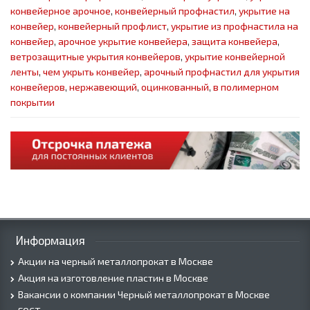
конвейерное арочное
,
конвейерный профнастил
,
укрытие на
конвейер
,
конвейерный профлист
,
укрытие из профнастила на
конвейер
,
арочное укрытие конвейера
,
защита конвейера
,
ветрозащитные укрытия конвейеров
,
укрытие конвейерной
ленты
,
чем укрыть конвейер
,
арочный профнастил для укрытия
конвейеров
,
нержавеющий
,
оцинкованный
,
в полимерном
покрытии
Информация
Акции на черный металлопрокат в Москве
Акция на изготовление пластин в Москве
Вакансии о компании Черный металлопрокат в Москве