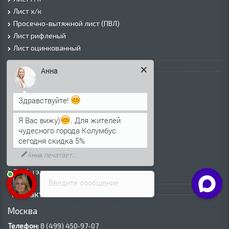
Лист х/к
Просечно-вытяжной лист (ПВЛ)
Лист рифленый
Лист оцинкованный
Трубы
Анна
Трубы горячедеформированные
Труба холоднодеформированная
Здравствуйте!
Трубы ВГП (Водогазопроводные)
Я Вас вижу)
. Для жителей
Трубы ВГП оцинкованные
чудесного города Колумбус
Трубы электросварные круглые
сегодня скидка 5%
Трубы электросварные квадратные
Анна
печатает...
Трубы электросварные прямоугольные
Трубы электросварные оцинкованные
Введите сообщение
Контакты
Москва
Телефон:
8 (499) 450‑97-07