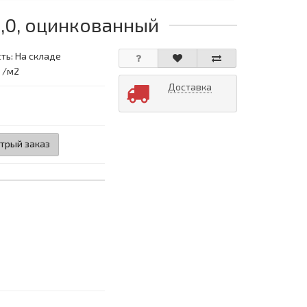
1,0, оцинкованный
ть: На складе
: /м2
Доставка
трый заказ