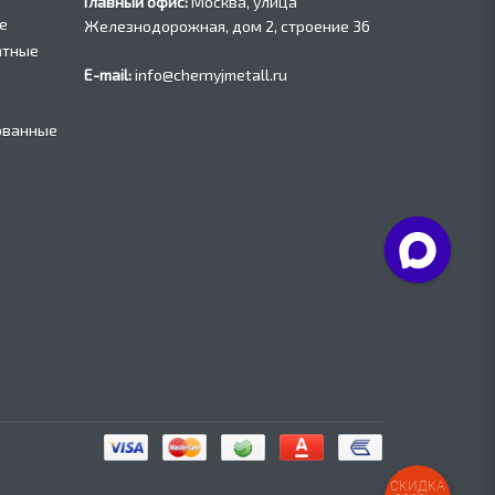
Главный офис:
Москва, улица
е
Железнодорожная, дом 2, строение 36
атные
E-mail:
info@chernyjmetall.ru
ованные
СКИДКА