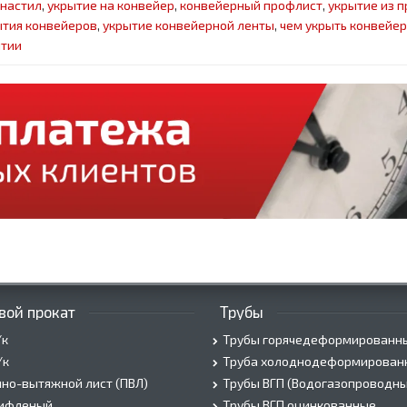
настил
,
укрытие на конвейер
,
конвейерный профлист
,
укрытие из 
тия конвейеров
,
укрытие конвейерной ленты
,
чем укрыть конвейер
ытии
вой прокат
Трубы
/к
Трубы горячедеформированн
/к
Труба холоднодеформирован
но-вытяжной лист (ПВЛ)
Трубы ВГП (Водогазопроводны
рифленый
Трубы ВГП оцинкованные