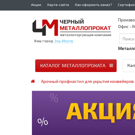
Акции
Карта-сайта
Как оформить заказ?
Сертифик
Произво
Офис - М
Ваш город:
Эль-Монте
Металло
КАТАЛОГ МЕТАЛЛОПРОКАТА
Кал
Арочный профнастил для укрытия конвейеров