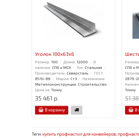
Уголок 100x63x6
Шести
Размер:
100
Длина:
12000
В
Размер
наличие:
СПб и МСК
Тип:
Стальная
СПб и 
Производитель:
Северсталь
ГОСТ:
Произв
8510-86
Марка:
Ст3
Назначение:
2879-2
Металлоконструкции, Строительство
Назнач
Цена за:
Тонну
Тонну
35 461 р.
51 38
В корзину
В
Теги:
купить профнастил для конвейеров
,
профнаст