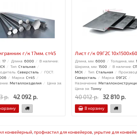
гранник г/к 17мм. ст45
Лист г/к 09Г2С 10х1500х6
:
17
Длина:
6000
В наличие:
Длина, мм:
6000
Толщина, мм:
МСК
Тип:
Стальная
Ширина, мм:
1500
В наличие:
СП
одитель:
Северсталь
ГОСТ:
МСК
Тип:
Стальная
Производ
006
Марка:
Ст45
Северсталь
Марка:
09Г2С
ение:
Металлоизделия
Цена за:
Назначение:
Металлоконструкци
Цена за:
Тонну
3 р.
42 092 р.
40 012 р.
32 810 р.
 корзину
В корзину
ил конвейерный
,
профнастил для конвейеров
,
укрытие для конвейе