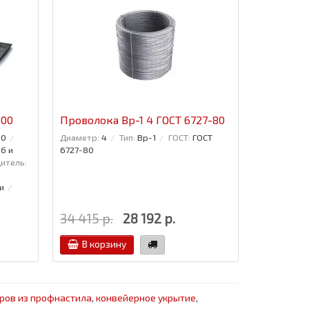
000
Проволока Вр-1 4 ГОСТ 6727-80
Проволок
10
Диаметр:
4
Тип:
Вр-1
ГОСТ:
ГОСТ
Диаметр:
2
б и
6727-80
итель:
и
34 415 р.
28 192 р.
29 435 р
В корзину
В кор
ров из профнастила
,
конвейерное укрытие
,