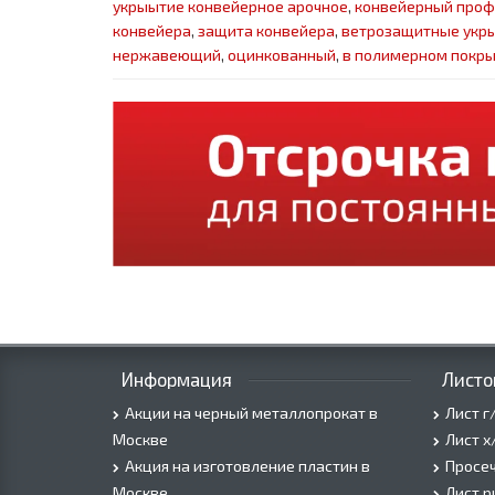
укрыытие конвейерное арочное
,
конвейерный проф
конвейера
,
защита конвейера
,
ветрозащитные укры
нержавеющий
,
оцинкованный
,
в полимерном покр
Информация
Листо
Акции на черный металлопрокат в
Лист г
Москве
Лист х
Акция на изготовление пластин в
Просеч
Москве
Лист 