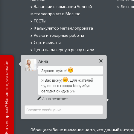
Вакансии о компании Черный
Лист 
металлопрокат в Москве
ГОСТы
Калькулятор металлопроката
Резка и токарные работы
Сертификаты
Цена на лазерную резку стали
Цена на плазменую резку стали
Анна
Есть вопросы? Напишите, мы онлайн
Цена на резку газом или болгаркой
Здравствуйте!
О Компании
Информация о доставке
Я Вас вижу)
. Для жителей
чудесного города Колумбус
Политика безопасности
сегодня скидка 5%
Контакты
Анна
печатает...
Прайс лист на черный металлопрокат
в Москве
Обращаем Ваше внимание на то, что данный интерн