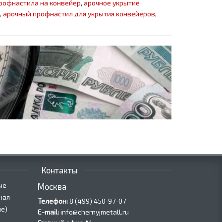
профнастила на конвейер
,
арочное укрытие
,
арочный профнастил для укрытия конвейеров
,
Контакты
ые
Москва
ная
Телефон:
8 (499) 450‑97-07
е)
E-mail:
info@chernyjmetall.ru