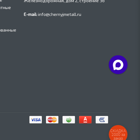
Железнодорожная, дом 2, строение 36
атные
E-mail:
info@chernyjmetall.ru
ованные
СКИДКА
2000 за
заказ