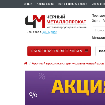
Акции
Карта-сайта
Как оформить заказ?
Сертифик
Произво
Офис - М
Ваш город:
Эль-Монте
Металло
КАТАЛОГ МЕТАЛЛОПРОКАТА
Кал
Арочный профнастил для укрытия конвейеров