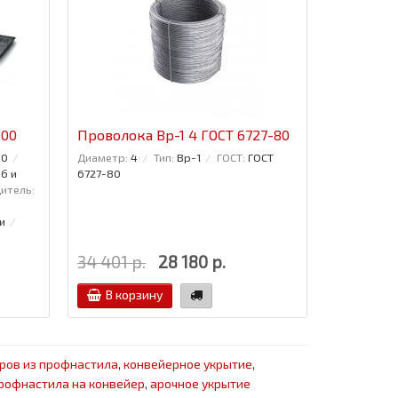
000
Проволока Вр-1 4 ГОСТ 6727-80
Проволок
10
Диаметр:
4
Тип:
Вр-1
ГОСТ:
ГОСТ
Диаметр:
2
б и
6727-80
итель:
и
34 401 р.
28 180 р.
29 423 р
В корзину
В кор
ров из профнастила
,
конвейерное укрытие
,
профнастила на конвейер
,
арочное укрытие