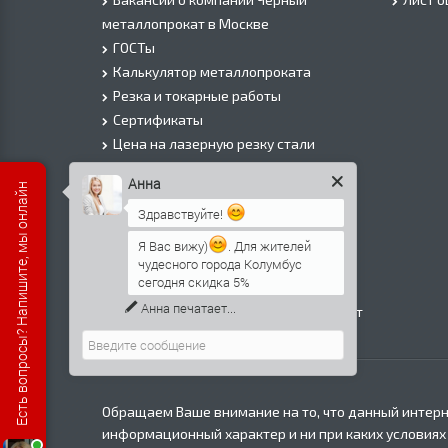
металлопрокат в Москве
ГОСТы
Калькулятор металлопроката
Резка и токарные работы
Сертификаты
Цена на лазерную резку стали
Цена на плазменую резку стали
Анна
Есть вопросы? Напишите, мы онлайн
Цена на резку газом или болгаркой
Здравствуйте!
О Компании
Информация о доставке
Я Вас вижу)
. Для жителей
чудесного города Колумбус
Политика безопасности
сегодня скидка 5%
Контакты
Анна
печатает...
Прайс лист на черный металлопрокат
в Москве
Обращаем Ваше внимание на то, что данный интерн
информационный характер и ни при каких условиях