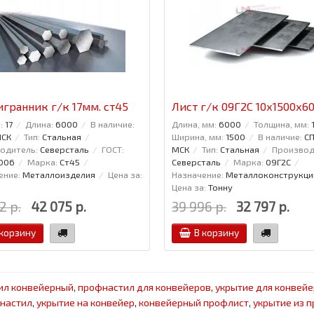
гранник г/к 17мм. ст45
Лист г/к 09Г2С 10х1500х6
:
17
Длина:
6000
В наличие:
Длина, мм:
6000
Толщина, мм:
МСК
Тип:
Стальная
Ширина, мм:
1500
В наличие:
СП
одитель:
Северсталь
ГОСТ:
МСК
Тип:
Стальная
Производ
006
Марка:
Ст45
Северсталь
Марка:
09Г2С
ение:
Металлоизделия
Цена за:
Назначение:
Металлоконструкци
Цена за:
Тонну
2 р.
42 075 р.
39 996 р.
32 797 р.
 корзину
В корзину
ил конвейерный
,
профнастил для конвейеров
,
укрытие для конвейе
настил
,
укрытие на конвейер
,
конвейерный профлист
,
укрытие из 