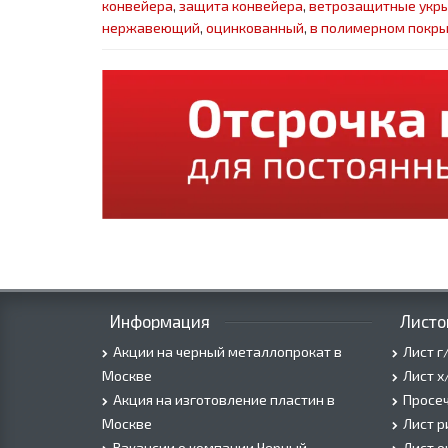
конвейера
,
защита конвейера
,
ветрозащитные укры
нержавеющий
,
оцинкованный
,
в полимерном покр
Информация
Листо
Акции на черный металлопрокат в
Лист г
Москве
Лист х
Акция на изготовление пластин в
Просеч
Москве
Лист 
Вакансии о компании Черный
Лист 