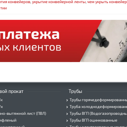
тия конвейеров
,
укрытие конвейерной ленты
,
чем укрыть конвейер
ытии
вой прокат
Трубы
/к
Трубы горячедеформированн
/к
Труба холоднодеформирован
но-вытяжной лист (ПВЛ)
Трубы ВГП (Водогазопроводны
рифленый
Трубы ВГП оцинкованные
оцинкованный
Трубы электросварные круглы