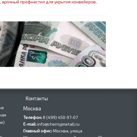
,
арочный профнастил для укрытия конвейеров
,
Контакты
ые
Москва
ная
Телефон:
8 (499) 450‑97-07
е)
E-mail:
info@chernyjmetall.ru
Главный офис:
Москва, улица
е