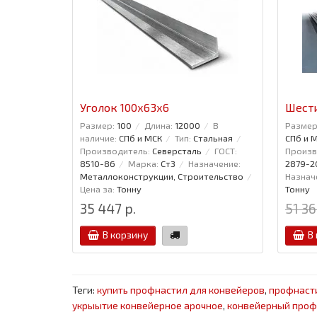
Уголок 100x63x6
Шести
Размер:
100
Длина:
12000
В
Размер
наличие:
СПб и МСК
Тип:
Стальная
СПб и 
Производитель:
Северсталь
ГОСТ:
Произв
8510-86
Марка:
Ст3
Назначение:
2879-2
Металлоконструкции, Строительство
Назнач
Цена за:
Тонну
Тонну
35 447 р.
51 36
В корзину
В
Теги:
купить профнастил для конвейеров
,
профнаст
укрыытие конвейерное арочное
,
конвейерный проф