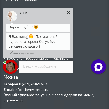
Трубы
Анна
Трубы горячедеформированные
Труба холоднодеформированная
Здравствуйте!
Трубы ВГП (Водогазопроводные)
Трубы ВГП оцинкованные
Я Вас вижу)
. Для жителей
Трубы электросварные круглые
чудесного города Колумбус
сегодня скидка 5%
Трубы электросварные квадратные
Трубы электросварные прямоугольные
Анна
печатает...
Трубы электросварные оцинкованные
Введите сообщение
Контакты
Москва
Телефон:
8 (499) 450‑97-07
E-mail:
info@chernyjmetall.ru
Главный офис:
Москва, улица Железнодорожная, дом 2,
строение 36