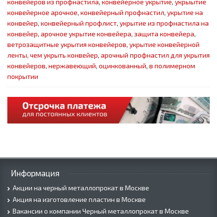
конвейеров из профнастила
,
конвейерное укрытие
,
укрыытие
конвейерное арочное
,
конвейерный профнастил
,
укрытие на
конвейер
,
конвейерный профлист
,
укрытие из профнастила на
конвейер
,
арочное укрытие конвейера
,
защита конвейера
,
ветрозащитные укрытия конвейеров
,
укрытие конвейерной
ленты
,
чем укрыть конвейер
,
арочный профнастил для укрытия
конвейеров
,
нержавеющий
,
оцинкованный
,
в полимерном
покрытии
Информация
Акции на черный металлопрокат в Москве
Акция на изготовление пластин в Москве
Вакансии о компании Черный металлопрокат в Москве