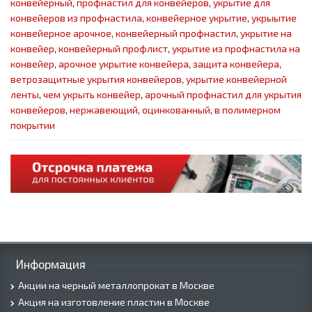
конвейерный
,
профнастил для конвейеров
,
укрытие для
конвейеров из профнастила
,
конвейерное укрытие
,
укрыытие
конвейерное арочное
,
конвейерный профнастил
,
укрытие на
конвейер
,
конвейерный профлист
,
укрытие из профнастила на
конвейер
,
арочное укрытие конвейера
,
защита конвейера
,
ветрозащитные укрытия конвейеров
,
укрытие конвейерной
ленты
,
чем укрыть конвейер
,
арочный профнастил для укрытия
конвейеров
,
нержавеющий
,
оцинкованный
,
в полимерном
покрытии
Информация
Акции на черный металлопрокат в Москве
Акция на изготовление пластин в Москве