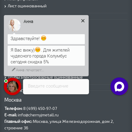
Лист оцинкованный
Трубы
Анна
Трубы горячедеформированные
Труба холоднодеформированная
Здравствуйте!
Трубы ВГП (Водогазопроводные)
Трубы ВГП оцинкованные
Я Вас вижу)
. Для жителей
чудесного города Колумбус
Трубы электросварные круглые
сегодня скидка 5%
Трубы электросварные квадратные
Анна
печатает...
Трубы электросварные прямоугольные
Трубы электросварные оцинкованные
Введите сообщение
Контакты
Москва
Телефон:
8 (499) 450‑97-07
E-mail:
info@chernyjmetall.ru
Главный офис:
Москва, улица Железнодорожная, дом 2,
строение 36