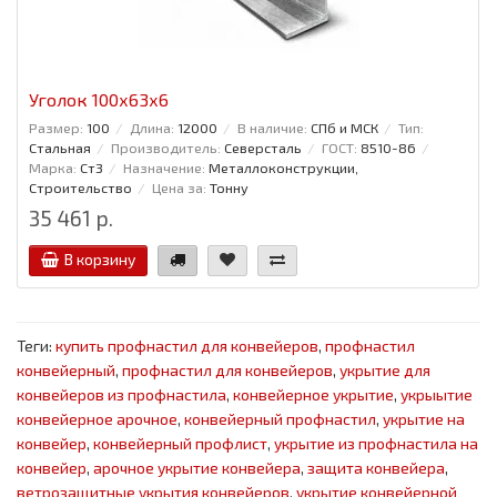
Уголок 100x63x6
Размер:
100
Длина:
12000
В наличие:
СПб и МСК
Тип:
Стальная
Производитель:
Северсталь
ГОСТ:
8510-86
Марка:
Ст3
Назначение:
Металлоконструкции,
Строительство
Цена за:
Тонну
35 461 р.
В корзину
Теги:
купить профнастил для конвейеров
,
профнастил
конвейерный
,
профнастил для конвейеров
,
укрытие для
конвейеров из профнастила
,
конвейерное укрытие
,
укрыытие
конвейерное арочное
,
конвейерный профнастил
,
укрытие на
конвейер
,
конвейерный профлист
,
укрытие из профнастила на
конвейер
,
арочное укрытие конвейера
,
защита конвейера
,
ветрозащитные укрытия конвейеров
,
укрытие конвейерной