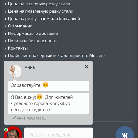
Цена на лазерную резку стали
Цена на плазменую резку стали
Цена на резку газом или болгаркой
О Компании
Информация о доставке
Политика безопасности
Контакты
Прайс лист на черный металлопрокат в Москве
Анна
Листовой прокат
Лист г/к
Здравствуйте!
Лист х/к
Просечно-вытяжной лист (ПВЛ)
Я Вас вижу)
. Для жителей
Лист рифленый
чудесного города Колумбус
Лист оцинкованный
сегодня скидка 5%
Анна
печатает...
Трубы
Трубы горячедеформированные
Введите сообщение
Труба холоднодеформированная